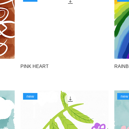
PINK HEART
RAINB
new
new