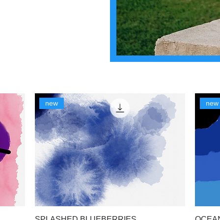
new
new
SPLASHED BLUEBERRIES
OCEA