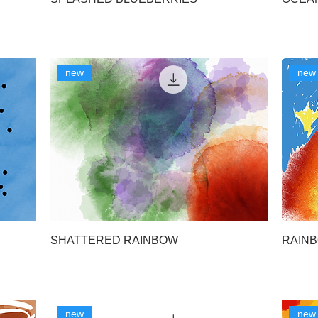
new
new
SHATTERED RAINBOW
RAINB
new
new