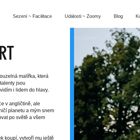
Sezení ~ Facilitace
Události ~ Zoomy
Blog
Ko
RT
kouzelná malířka, která
talenty jsou
vidím i lidem do hlavy.
e v angličtině, ale
i ničí planetu a mým snem
ovat po světě a všem
k koupí, vytvoří mu ještě