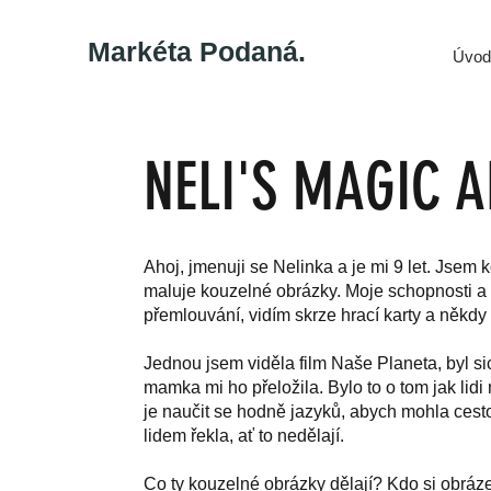
Markéta Podaná.
Úvod
NELI'S MAGIC A
Ahoj, jmenuji se Nelinka a je mi 9 let. Jsem 
maluje kouzelné obrázky. Moje schopnosti a 
přemlouvání, vidím skrze hrací karty a někdy 
Jednou jsem viděla film Naše Planeta, byl sic
mamka mi ho přeložila. Bylo to o tom jak lid
je naučit se hodně jazyků, abych mohla cest
lidem řekla, ať to nedělají.
Co ty kouzelné obrázky dělají? Kdo si obráze