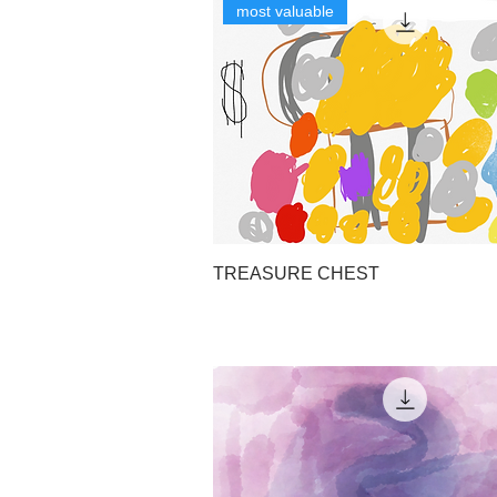
most valuable
TREASURE CHEST