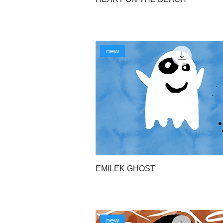
new
EMILEK GHOST
new