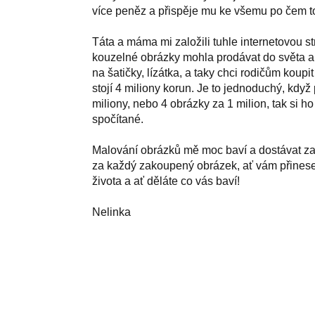
více peněz a přispěje mu ke všemu po čem t
Táta a máma mi založili tuhle internetovou s
kouzelné obrázky mohla prodávat do světa a v
na šatičky, lízátka, a taky chci rodičům koupi
stojí 4 miliony korun. Je to jednoduchý, kdy
miliony, nebo 4 obrázky za 1 milion, tak si 
spočítané.
Malování obrázků mě moc baví a dostávat za 
za každý zakoupený obrázek, ať vám přinese
života a ať děláte co vás baví!
Nelinka