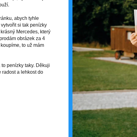
ouží.
tránku, abych tyhle
ytvořit si tak penízky
t krásný Mercedes, který
ž prodám obrázek za 4
ho koupíme, to už mám
to penízky taky. Děkuji
 radost a lehkost do