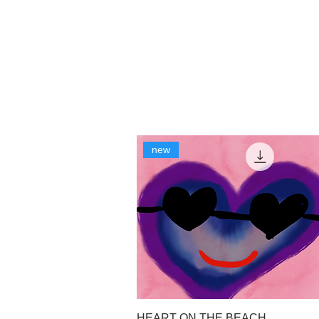
new
HEART ON THE BEACH