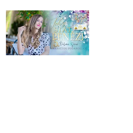
88 dní do události
Jak se stát penězi
listopad 2026
po 02. 11.
Více informací
Registrace