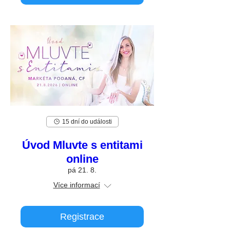
15 dní do události
Úvod Mluvte s entitami
online
pá 21. 8.
Více informací
Registrace