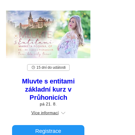
15 dní do události
Mluvte s entitami
základní kurz v
Průhonicích
pá 21. 8.
Více informací
Registrace