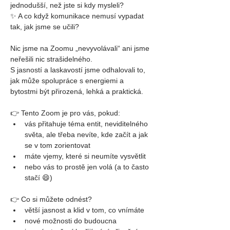
jednodušší, než jste si kdy mysleli?
✨ A co když komunikace nemusí vypadat 
tak, jak jsme se učili?
Nic jsme na Zoomu „nevyvolávali“ ani jsme 
neřešili nic strašidelného.
S jasností a laskavostí jsme odhalovali to, 
jak může spolupráce s energiemi a 
bytostmi být přirozená, lehká a praktická.
👉 Tento Zoom je pro vás, pokud:
vás přitahuje téma entit, neviditelného 
světa, ale třeba nevíte, kde začít a jak 
se v tom zorientovat
máte vjemy, které si neumíte vysvětlit
nebo vás to prostě jen volá (a to často 
stačí 😄)
👉 Co si můžete odnést?
větší jasnost a klid v tom, co vnímáte
nové možnosti do budoucna