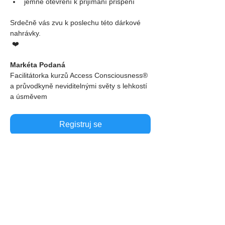
jemné otevření k přijímání přispění
Srdečně vás zvu k poslechu této dárkové 
nahrávky.
 ❤️
Markéta Podaná
Facilitátorka kurzů Access Consciousness® 
a průvodkyně neviditelnými světy s lehkostí 
a úsměvem
Registruj se
Sdílej událost