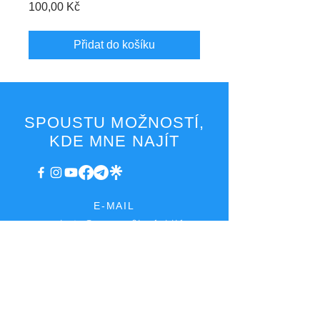
Cena
100,00 Kč
Přidat do košíku
SPOUSTU MOŽNOSTÍ,
KDE MNE NAJÍT
E-MAIL
marketa@access2joyful.life
faktury@access2joyful.life
FAKTURAČNÍ ÚDAJE
Markéta Podaná
Hrnčířská 222, Jesenice - Zdiměřice, 252 42
IČ:
08161518
, DIČ: CZ8753173649, plátce DPH