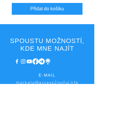
Přidat do košíku
SPOUSTU MOŽNOSTÍ,
KDE MNE NAJÍT
E-MAIL
marketa@access2joyful.life
faktury@access2joyful.life
FAKTURAČNÍ ÚDAJE
Markéta Podaná
Hrnčířská 222, Jesenice - Zdiměřice, 252 42
IČ:
08161518
, DIČ: CZ8753173649, plátce DPH
Bankovní účet:
2979361013
/3030