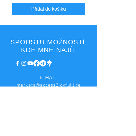
Přidat do košíku
SPOUSTU MOŽNOSTÍ,
KDE MNE NAJÍT
E-MAIL
marketa@access2joyful.life
faktury@access2joyful.life
FAKTURAČNÍ ÚDAJE
Markéta Podaná
Hrnčířská 222, Jesenice - Zdiměřice, 252 42
IČ:
08161518
, DIČ: CZ8753173649, plátce DPH
Bankovní účet:
2979361013
/3030