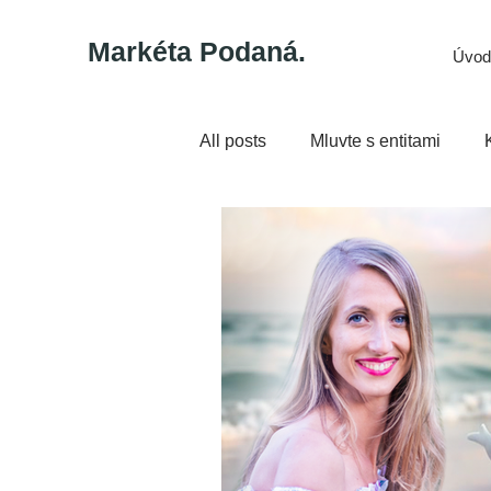
Markéta Podaná.
Úvod
All posts
Mluvte s entitami
Těla
Otázky