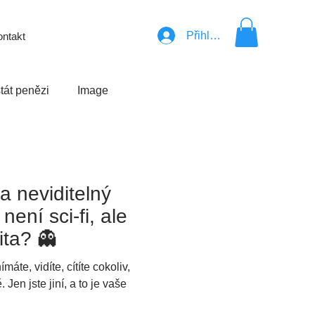
Přihlásit se
ntakt
tát penězi
Image
a neviditelný
není sci-fi, ale
ita? 👻
máte, vidíte, cítíte cokoliv,
 Jen jste jiní, a to je vaše