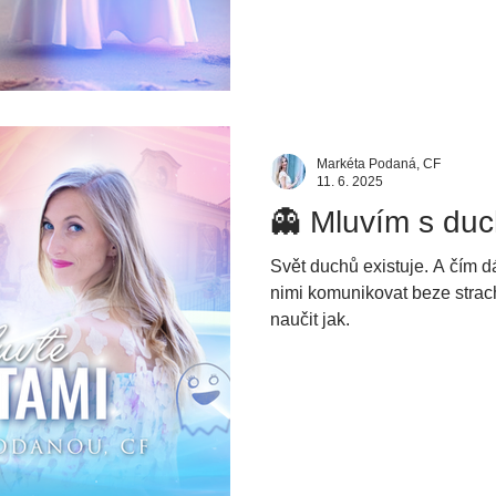
Markéta Podaná, CF
11. 6. 2025
👻 Mluvím s duc
Svět duchů existuje. A čím dál v
nimi komunikovat beze strach
naučit jak.