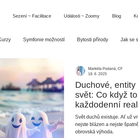
Sezení ~ Facilitace
Události ~ Zoomy
Blog
Ko
Kurzy
Symfonie možností
Bytosti přírody
Jak se s
Markéta Podaná, CF
18. 6. 2025
Duchové, entity 
svět: Co když to 
každodenní real
Svět duchů existuje. Ať už vní
nejste blázen a nejste špatně.
obrovská výhoda.