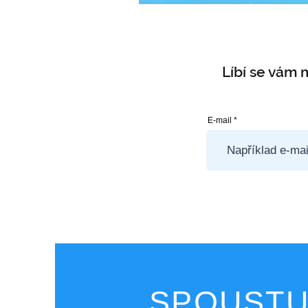
Líbí se vám 
E-mail
SPOUSTU