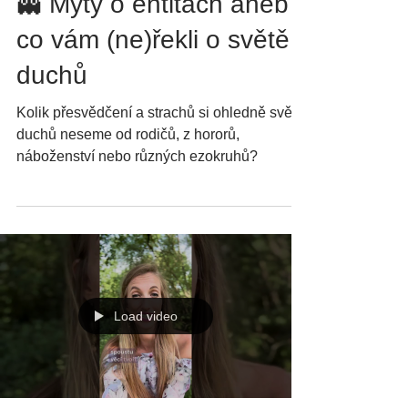
Mluvte s entitami
👻 Mýty o entitách aneb
co vám (ne)řekli o světě
duchů
Kolik přesvědčení a strachů si ohledně světa
duchů neseme od rodičů, z hororů,
náboženství nebo různých ezokruhů?
Load video