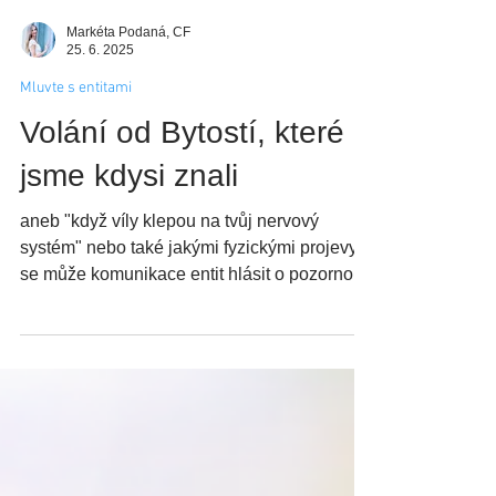
Markéta Podaná, CF
25. 6. 2025
Mluvte s entitami
Volání od Bytostí, které
jsme kdysi znali
aneb "když víly klepou na tvůj nervový
systém" nebo také jakými fyzickými projevy
se může komunikace entit hlásit o pozornost
.. Pamatuješ si ještě na dobu, kdy víly nebyly
jen pohádka a každý kámen měl svého
ducha? Možná jsi jako dítě mluvil/a s
kytičkami, objímal/a stromy a v trávě vídal/a
svět, který dospělí přehlíželi. A pak, v určitém
věku … jsi zabouchl/a k tomuto světu dveře.