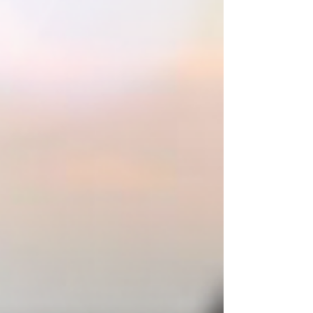
Ale co když ty dveře zůstaly přece jen
pootevřené – skrze tvoje tělo? Markéta
Podaná, CF - duc