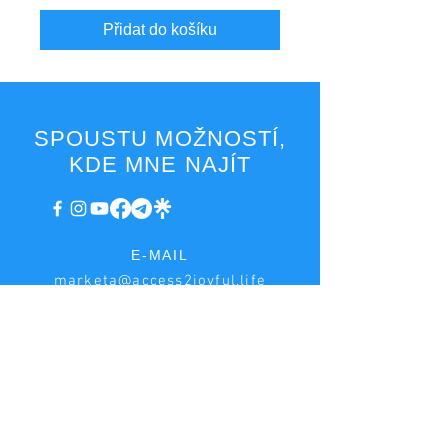
Přidat do košíku
SPOUSTU MOŽNOSTÍ,
KDE MNE NAJÍT
E-MAIL
marketa@access2joyful.life
faktury@access2joyful.life
FAKTURAČNÍ ÚDAJE
Markéta Podaná
Hrnčířská 222, Jesenice - Zdiměřice, 252 42
IČ:
08161518
, DIČ: CZ8753173649, plátce DPH
Bankovní účet:
2979361013
/3030