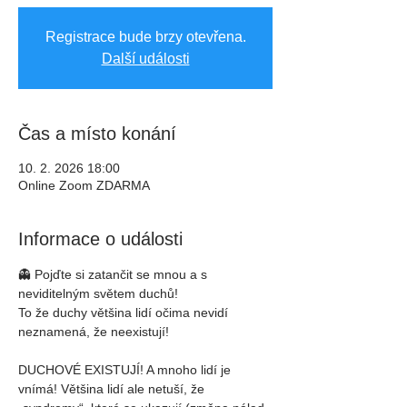
Registrace bude brzy otevřena.
Další události
Čas a místo konání
10. 2. 2026 18:00
Online Zoom ZDARMA
Informace o události
👻 Pojďte si zatančit se mnou a s 
neviditelným světem duchů!
To že duchy většina lidí očima nevidí 
neznamená, že neexistují!
DUCHOVÉ EXISTUJÍ! A mnoho lidí je 
vnímá! Většina lidí ale netuší, že 