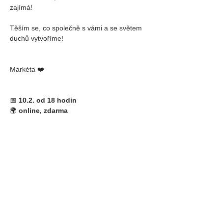
zajímá!
Těším se, co společně s vámi a se světem 
duchů vytvoříme!
Markéta ❤️
📅 
10.2. od 18 hodin
🌍 
online, zdarma
Sdílej událost
SPOUSTU MOŽNOSTÍ,