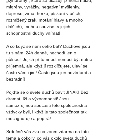
„syndromy“, které se ukazují (změna nálad, 
migrény, vyrážky, negativní myšlenky, 
deprese, zima, horko, pískání v uších, 
rozmlžený zrak, motání hlavy a mnoho 
dalších), mohou souviset s jejich 
schopnostmi duchy vnímat!
A co když se není čeho bát? Duchové jsou 
tu s námi 24h denně, nechodí jen o 
půlnoci! Jejich přítomnost nemusí být nutně 
příjemná, ale když jí rozklíčujete, uleví se 
často vám i jim! Často jsou jen nevědomí a 
bezradní!
Pojďte se o světě duchů bavit JINAK! Bez 
dramat, lží a významnosti! Jsou 
samozřejmou součástí této společnosti a 
vždycky byli, i když je tato společnost tak 
moc ignoruje a popírá!
Srdečně vás zvu na zoom zdarma na toto 
téma a cokoliv, co vás okolo světa duchů 