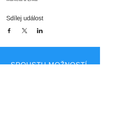
Sdílej událost
SPOUSTU MOŽNOSTÍ,
KDE MNE NAJÍT
E-MAIL
marketa@access2joyful.life
faktury@access2joyful.life
FAKTURAČNÍ ÚDAJE
Markéta Podaná