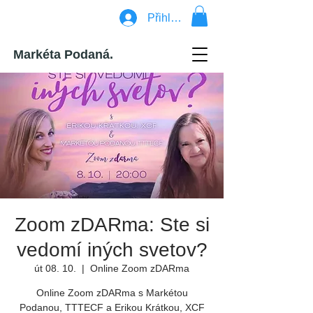
Přihlásit se
Markéta Podaná.
Zoom zDARma: Ste si
vedomí iných svetov?
út 08. 10.
  |  
Online Zoom zDARma
Online Zoom zDARma s Markétou
Podanou, TTTECF a Erikou Krátkou, XCF