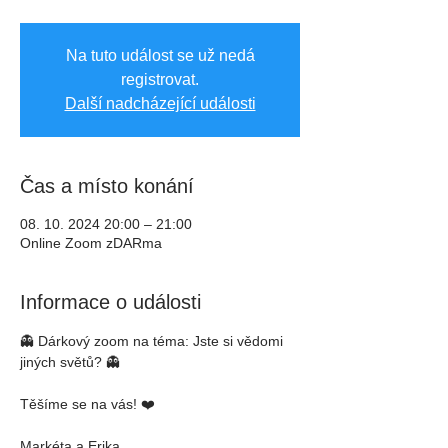
Na tuto událost se už nedá
registrovat.
Další nadcházející události
Čas a místo konání
08. 10. 2024 20:00 – 21:00
Online Zoom zDARma
Informace o události
👻 Dárkový zoom na téma: Jste si vědomi 
jiných světů? 👻
Těšíme se na vás! ❤️
Markéta a Erika