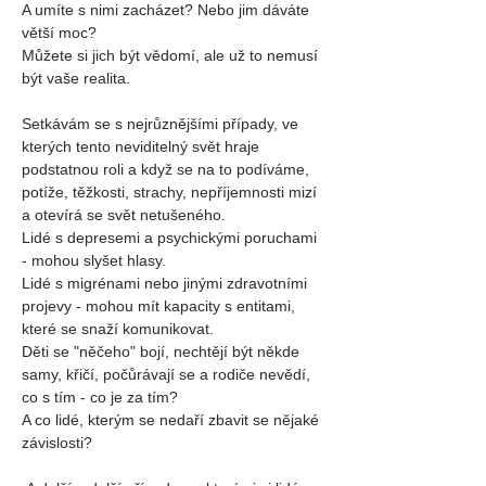
A umíte s nimi zacházet? Nebo jim dáváte 
větší moc?
Můžete si jich být vědomí, ale už to nemusí 
být vaše realita.
Setkávám se s nejrůznějšími případy, ve 
kterých tento neviditelný svět hraje 
podstatnou roli a když se na to podíváme, 
potíže, těžkosti, strachy, nepříjemnosti mizí 
a otevírá se svět netušeného.
Lidé s depresemi a psychickými poruchami 
- mohou slyšet hlasy.
Lidé s migrénami nebo jinými zdravotními 
projevy - mohou mít kapacity s entitami, 
které se snaží komunikovat.
Děti se "něčeho" bojí, nechtějí být někde 
samy, křičí, počůrávají se a rodiče nevědí, 
co s tím - co je za tím?
A co lidé, kterým se nedaří zbavit se nějaké 
závislosti?