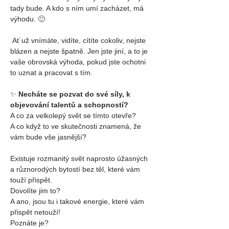
tady bude. A kdo s ním umí zacházet, má 
výhodu. 
🙂
 Ať už vnímáte, vidíte, cítíte cokoliv, nejste 
blázen a nejste špatně. Jen jste jiní, a to je 
vaše obrovská výhoda, pokud jste ochotni 
to uznat a pracovat s tím.
✨
Necháte se pozvat do své síly, k 
objevování talentů a schopností?
A co za velkolepý svět se tímto otevře?
A co když to ve skutečnosti znamená, že 
vám bude vše jasnější?
Existuje rozmanitý svět naprosto úžasných 
a různorodých bytostí bez těl, které vám 
touží přispět.
Dovolíte jim to?
A ano, jsou tu i takové energie, které vám 
přispět netouží!
Poznáte je? 