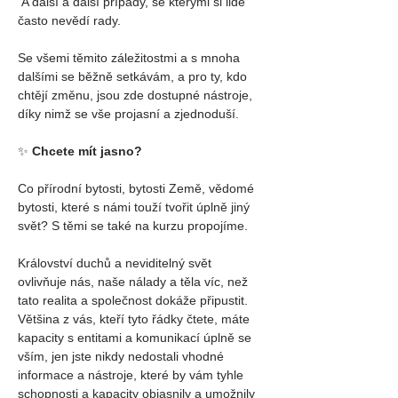
 A další a další případy, se kterými si lidé 
často nevědí rady.
Se všemi těmito záležitostmi a s mnoha 
dalšími se běžně setkávám, a pro ty, kdo 
chtějí změnu, jsou zde dostupné nástroje, 
díky nimž se vše projasní a zjednoduší. 
✨
Chcete mít jasno?
Co přírodní bytosti, bytosti Země, vědomé 
bytosti, které s námi touží tvořit úplně jiný 
svět? S těmi se také na kurzu propojíme. 
Království duchů a neviditelný svět 
ovlivňuje nás, naše nálady a těla víc, než 
tato realita a společnost dokáže připustit.
Většina z vás, kteří tyto řádky čtete, máte 
kapacity s entitami a komunikací úplně se 
vším, jen jste nikdy nedostali vhodné 
informace a nástroje, které by vám tyhle 
schopnosti a kapacity objasnily a umožnily 