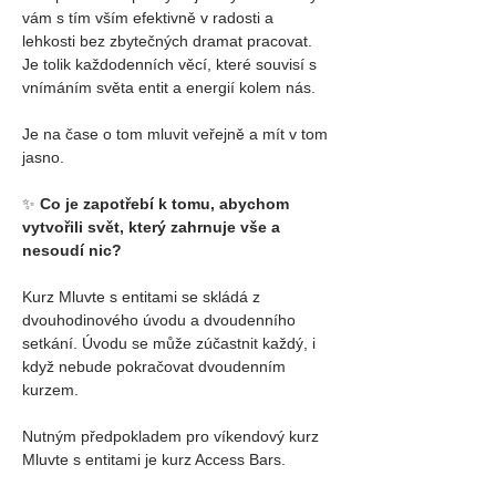
vám s tím vším efektivně v radosti a 
lehkosti bez zbytečných dramat pracovat.
Je tolik každodenních věcí, které souvisí s 
vnímáním světa entit a energií kolem nás.
Je na čase o tom mluvit veřejně a mít v tom 
jasno.
✨
 Co je zapotřebí k tomu, abychom 
vytvořili svět, který zahrnuje vše a 
nesoudí nic?
Kurz Mluvte s entitami se skládá z 
dvouhodinového úvodu a dvoudenního 
setkání. Úvodu se může zúčastnit každý, i 
když nebude pokračovat dvoudenním 
kurzem.
Nutným předpokladem pro víkendový kurz 
Mluvte s entitami je kurz Access Bars.