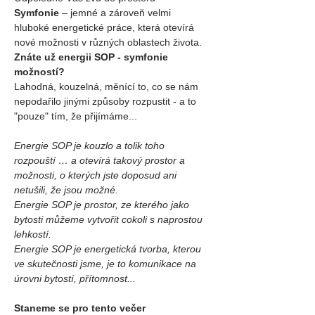
Symfonie
 – jemné a zároveň velmi 
hluboké energetické práce, která otevírá 
nové možnosti v různých oblastech života.
Znáte už energii SOP - symfonie 
možností?
Lahodná, kouzelná, měnící to, co se nám 
nepodařilo jinými způsoby rozpustit - a to 
"pouze" tím, že přijímáme...
Energie SOP je kouzlo a tolik toho 
rozpouští … a otevírá takový prostor a 
možnosti, o kterých jste doposud ani 
netušili, že jsou možné.
Energie SOP je prostor, ze kterého jako 
bytosti můžeme vytvořit cokoli s naprostou 
lehkostí.
Energie SOP je energetická tvorba, kterou 
ve skutečnosti jsme, je to komunikace na 
úrovni bytostí, přítomnost...
Staneme se pro tento večer 