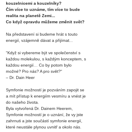
kouzelnicemi a kouzelníky?
Čím více to uznáme, tím více to bude 
realita na planetě Zemi...
Co když opravdu můžeme změnit svět?
Na představení si budeme hrát s touto 
energií, vzájemně dávat a přijímat...
“Když si vybereme být ve společenství s 
každou molekulou, s každým konceptem, s 
každou energií… Co by potom bylo 
možné? Pro nás? A pro svět?“
– Dr. Dain Heer
Symfonie možností je pozváním zapojit se 
a mít přístup k energiím vesmíru a vnést je 
do našeho života.
Byla vytvořená Dr. Dainem Heerem, 
Symfonie možností je o uznání, že vy jste 
zahrnuti a jste součástí symfonie energií, 
které neustále plynou uvnitř a okolo nás.