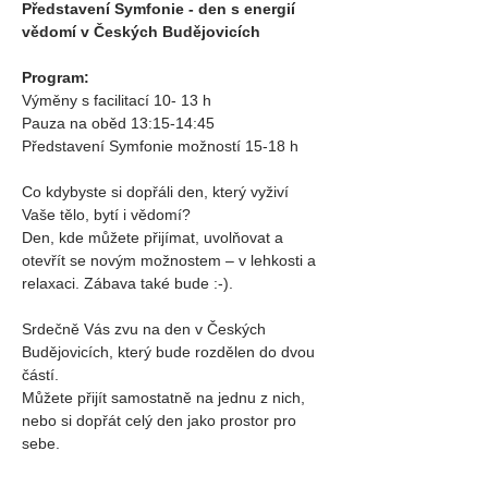
Představení Symfonie - den s energií 
vědomí v Českých Budějovicích
Program:
Výměny s facilitací 10- 13 h 
Pauza na oběd 13:15-14:45
Představení Symfonie možností 15-18 h
Co kdybyste si dopřáli den, který vyživí 
Vaše tělo, bytí i vědomí?
Den, kde můžete přijímat, uvolňovat a 
otevřít se novým možnostem – v lehkosti a 
relaxaci. Zábava také bude :-).
Srdečně Vás zvu na den v Českých 
Budějovicích, který bude rozdělen do dvou 
částí. 
Můžete přijít samostatně na jednu z nich, 
nebo si dopřát celý den jako prostor pro 
sebe.