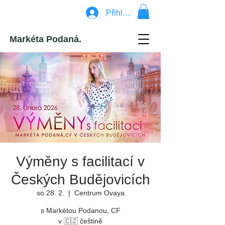
Přihlásit se
Markéta Podaná.
Výměny s facilitací v
Českých Budějovicích
so 28. 2.
  |  
Centrum Ovaya
s Markétou Podanou, CF
v 🇨🇿 češtině