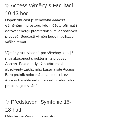
✨ Access výměny s Facilitací 
10-13 hod
Dopolední část je věnována 
Access 
výměnám
 – prostoru, kde můžete přijímat i 
darovat energii prostřednictvím jednotlivých 
procesů. Součástí výměn bude i facilitace 
vašich témat.
Výměny jsou vhodné pro všechny, kdo již 
mají zkušenost s některým z procesů 
Access. Pokud tedy už patříte mezi 
absolventy základního kurzu a jste Access 
Bars praktik nebo máte za sebou kurz 
Access Facelifu nebo nějakého tělesného 
procesu, jste vítání.
✨ Představení Symfonie 15-
18 hod
Odpoledne Vás zvu do prostoru 