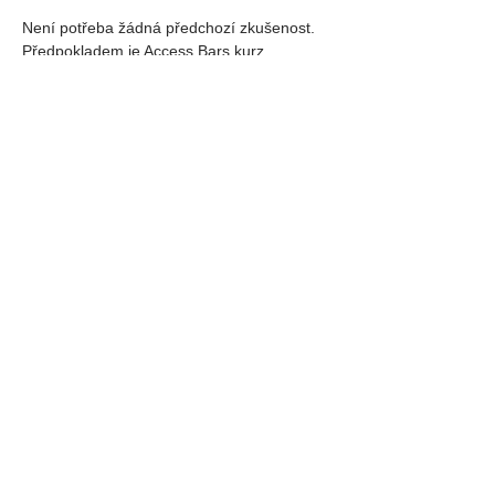
Není potřeba žádná předchozí zkušenost. 
Předpokladem je Access Bars kurz.
Ať už si vyberete kteroukoliv část, tento den 
je pozvánkou k větší lehkosti, prostoru a 
přijetí.
Těším se na setkání
❤️
Markéta
Organizuje: Tereza Houšková
💰 Cena:
Výměny 500 Kč
Představení Symfonie 2500 Kč (pevná 
cena stanovená Access)
Touto registrací se hlásíte pouze na 
výměny.
Pro účast na Představení Symfonie prosím 
vyplňte registraci samostatně.