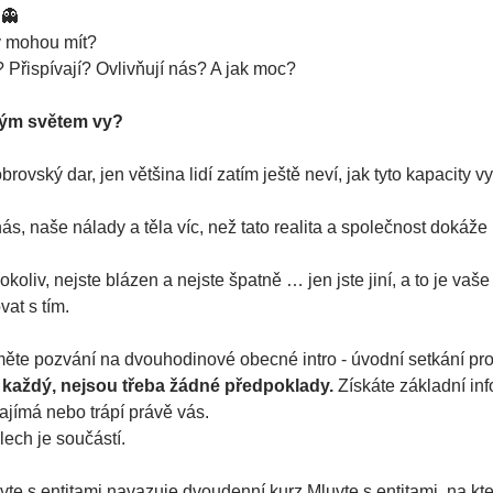
 
👻
y mohou mít?
? Přispívají? Ovlivňují nás? A jak moc?
lným světem vy?
rovský dar, jen většina lidí zatím ještě neví, jak tyto kapacity v
ás, naše nálady a těla víc, než tato realita a společnost dokáže p
 cokoliv, nejste blázen a nejste špatně … jen jste jiní, a to je v
vat s tím.
měte pozvání na dvouhodinové obecné intro - úvodní setkání pro 
každý, nejsou třeba žádné předpoklady. 
Získáte základní in
ajímá nebo trápí právě vás.
ch je součástí.
e s entitami navazuje dvoudenní kurz Mluvte s entitami, na kt