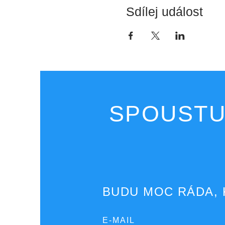
Sdílej událost
SPOUSTU
BUDU MOC RÁDA, 
E-MAIL