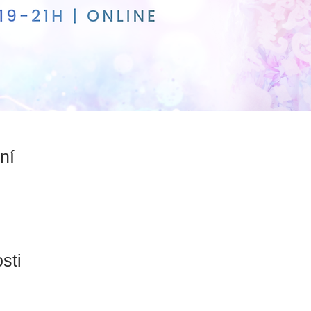
ní
sti