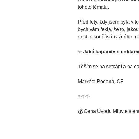
tohoto tématu.
Před lety, kdy jsem byla v 
bych vám řekla, že to, jako
entit je součástí každého mé
✨ 
Jaké kapacity s entitam
Těším se na setkání a na c
Markéta Podaná, CF
✨️️✨️️✨️️
💰 
Cena Úvodu Mluvte s ent