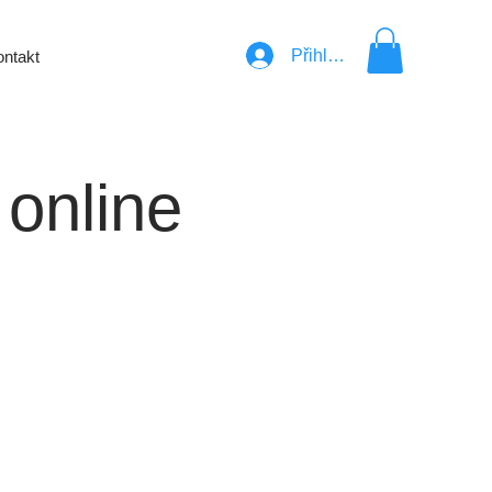
Přihlásit se
ntakt
 online