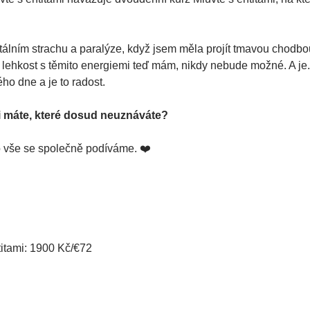
totálním strachu a paralýze, když jsem měla projít tmavou chodb
u lehkost s těmito energiemi teď mám, nikdy nebude možné. A je
ho dne a je to radost.
i máte, které dosud neuznáváte?
o vše se společně podíváme. 
❤️
itami: 1900 Kč/€72