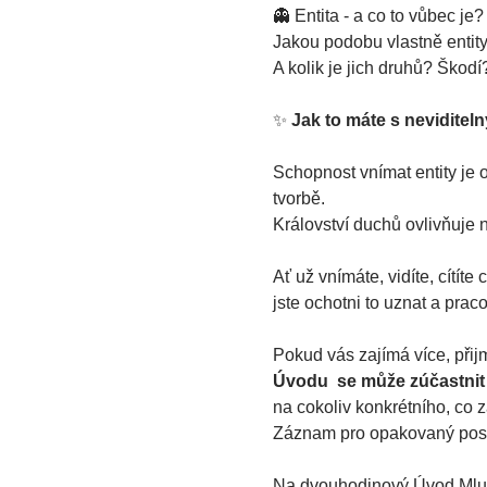
👻 
Entita - a co to vůbec je?
Jakou podobu vlastně entit
A kolik je jich druhů? Škodí
✨
Jak to máte s nevidite
Schopnost vnímat entity je ob
tvorbě.
Království duchů ovlivňuje n
Ať už vnímáte, vidíte, cítíte
jste ochotni to uznat a praco
Pokud vás zajímá více, přij
Úvodu  se může zúčastnit 
na cokoliv konkrétního, co z
Záznam pro opakovaný posle
Na dvouhodinový Úvod Mluvt