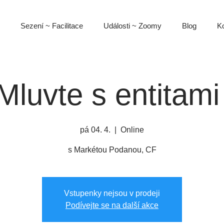
Sezení ~ Facilitace
Události ~ Zoomy
Blog
Ko
luvte s entitami
pá 04. 4.
  |  
Online
s Markétou Podanou, CF
Vstupenky nejsou v prodeji
Podívejte se na další akce