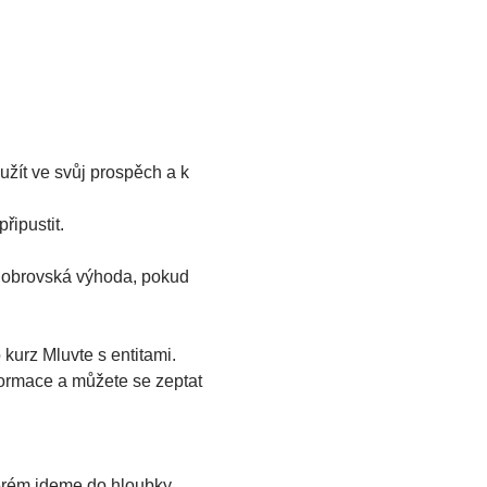
yužít ve svůj prospěch a k 
řipustit.
aše obrovská výhoda, pokud 
kurz Mluvte s entitami.
formace a můžete se zeptat 
erém jdeme do hloubky 