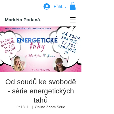
Přihlásit se
Markéta Podaná.
Od soudů ke svobodě
- série energetických
tahů
út 13. 1.
  |  
Online Zoom Série