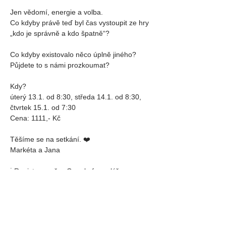
Jen vědomí, energie a volba.
Co kdyby právě teď byl čas vystoupit ze hry 
„kdo je správně a kdo špatně“?
Co kdyby existovalo něco úplně jiného?
Půjdete to s námi prozkoumat?
Kdy?
úterý 13.1. od 8:30, středa 14.1. od 8:30, 
čtvrtek 15.1. od 7:30
Cena: 1111,- Kč
Těšíme se na setkání. ❤️
Markéta a Jana
ℹ️ Registrace přes Google formulář: 
https://forms.gle/KGNgGiLoNhBzym7f9
Sdílej událost