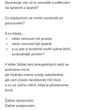
Neunavuje vás už to neustálé rozdělování 
na správně a špatně?
Co kdybychom se mohli osvobodit od 
posuzování?
A co kdyby…
nikdo nemusel mít pravdu
nikdo nemusel být špatně
a vy jste si konečně mohli vybrat lehčí, 
svobodnější prostor?
V téhle 3dílné sérii energetických tahů se 
podíváme na to,
jak hluboko máme soudy zakořeněné,
jak nám (často nevědomě) řídí život
a co se začne měnit, když je přestaneme 
krmit.
Žádné opravování.
Žádné analyzování.