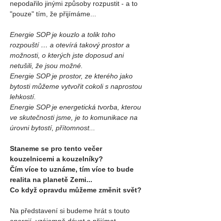
nepodařilo jinými způsoby rozpustit - a to 
"pouze" tím, že přijímáme...
Energie SOP je kouzlo a tolik toho 
rozpouští … a otevírá takový prostor a 
možnosti, o kterých jste doposud ani 
netušili, že jsou možné.
Energie SOP je prostor, ze kterého jako 
bytosti můžeme vytvořit cokoli s naprostou 
lehkostí.
Energie SOP je energetická tvorba, kterou 
ve skutečnosti jsme, je to komunikace na 
úrovni bytostí, přítomnost...
Staneme se pro tento večer 
kouzelnicemi a kouzelníky?
Čím více to uznáme, tím více to bude 
realita na planetě Zemi...
Co když opravdu můžeme změnit svět?
Na představení si budeme hrát s touto 
energií, vzájemně dávat a přijímat...