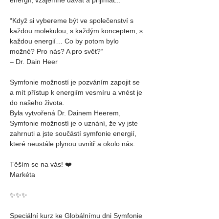
“Když si vybereme být ve společenství s 
každou molekulou, s každým konceptem, s 
každou energií… Co by potom bylo 
možné? Pro nás? A pro svět?“
– Dr. Dain Heer
Symfonie možností je pozváním zapojit se 
a mít přístup k energiím vesmíru a vnést je 
do našeho života.
Byla vytvořená Dr. Dainem Heerem, 
Symfonie možností je o uznání, že vy jste 
zahrnuti a jste součástí symfonie energií, 
které neustále plynou uvnitř a okolo nás.
Těším se na vás! ❤️
Markéta
✨✨✨
Speciální kurz ke Globálnímu dni Symfonie 