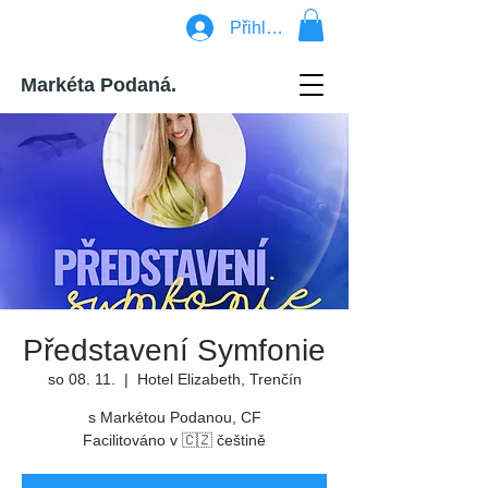
Přihlásit se
Markéta Podaná.
Představení Symfonie
so 08. 11.
  |  
Hotel Elizabeth, Trenčín
s Markétou Podanou, CF
Facilitováno v 🇨🇿 češtině