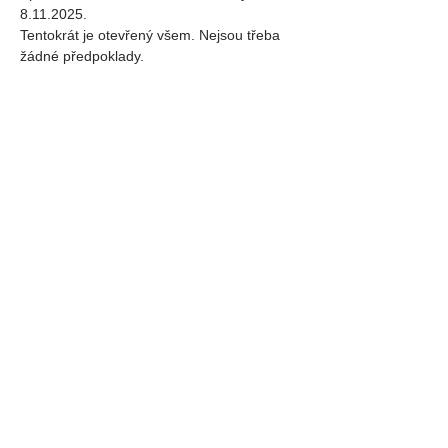
8.11.2025.
Tentokrát je otevřený všem. Nejsou třeba 
žádné předpoklady.
💰 
Cena:
za výjimečnou (poloviční) cenu
1250 Kč nebo 55 Eur
Sdílej událost
SPOUSTU MOŽNOSTÍ,
KDE MNE NAJÍT