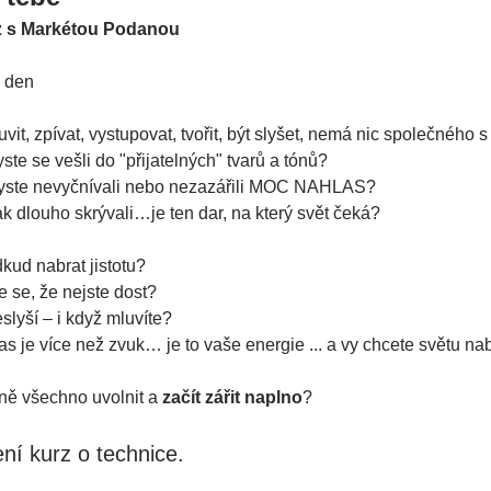
z s Markétou Podanou
ý den
vit, zpívat, vystupovat, tvořit, být slyšet, nemá nic společného
yste se vešli do "přijatelných" tvarů a tónů?
 abyste nevyčnívali nebo nezazářili MOC NAHLAS?
tak dlouho skrývali…je ten dar, na který svět čeká?
dkud nabrat jistotu?
e se, že nejste dost?
slyší – i když mluvíte?
s je více než zvuk… je to vaše energie ... a vy chcete světu na
ně všechno uvolnit a 
začít zářit naplno
?
ní kurz o technice.