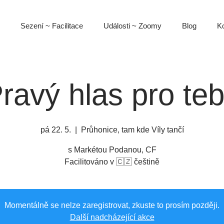
Sezení ~ Facilitace
Události ~ Zoomy
Blog
Ko
ravý hlas pro te
pá 22. 5.
  |  
Průhonice, tam kde Víly tančí
s Markétou Podanou, CF
Facilitováno v 🇨🇿 češtině
Momentálně se nelze zaregistrovat, zkuste to prosím později.
Další nadcházející akce