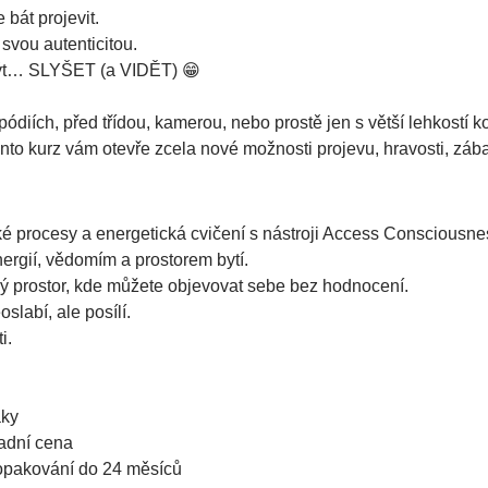
bát projevit.
svou autenticitou.
 být… SLYŠET (a VIDĚT) 😁
ódiích, před třídou, kamerou, nebo prostě jen s větší lehkostí 
ento kurz vám otevře zcela nové možnosti projevu, hravosti, zábav
oké procesy a energetická cvičení s nástroji Access Consciousne
ergií, vědomím a prostorem bytí.
 prostor, kde můžete objevovat sebe bez hodnocení.
slabí, ale posílí.
i.
áky
adní cena
opakování do 24 měsíců