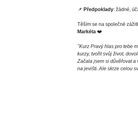
📌 
Předpoklady
: žádné, úč
Těším se na společné zážitk
Markéta 
❤️
"Kurz Pravý hlas pro tebe mi 
kurzy, tvořit svůj život, dovo
Začala jsem si důvěřovat a 
na jevišti. Ale skrze celou 