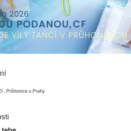
ní
čí , Průhonice u Prahy
sti
 tebe