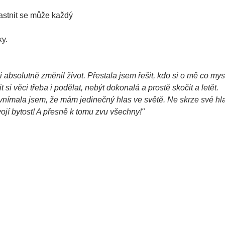
astnit se může každý
y.
absolutně změnil život. Přestala jsem řešit, kdo si o mě co myslí
lit si věci třeba i podělat, nebýt dokonalá a prostě skočit a letět.
vnímala jsem, že mám jedinečný hlas ve světě. Ne skrze své hl
svojí bytost! A přesně k tomu zvu všechny!"