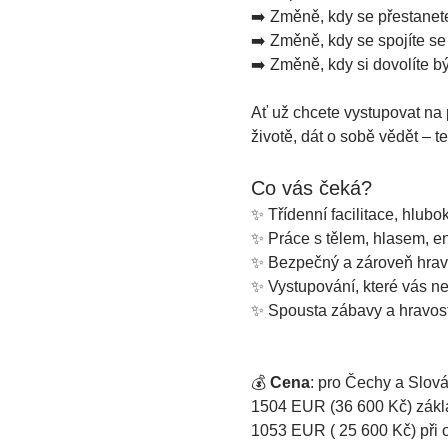
➡️ Změně, kdy se přestanete 
➡️ Změně, kdy se spojíte se 
➡️ Změně, kdy si dovolíte
Ať už chcete vystupovat na p
životě, dát o sobě vědět – t
Co vás čeká?
✨ Třídenní facilitace, hlub
✨ Práce s tělem, hlasem, en
✨ Bezpečný a zároveň hravý
✨ Vystupování, které vás neo
✨ Spousta zábavy a hravost
💰 
Cena
: pro Čechy a Slov
1504 EUR (36 600 Kč) zákl
1053 EUR ( 25 600 Kč) při 