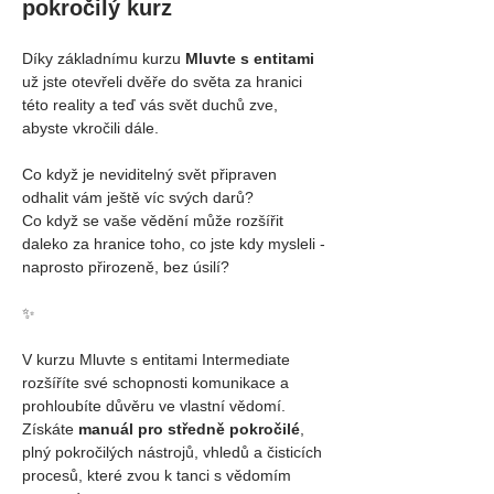
pokročilý kurz
Díky základnímu kurzu 
Mluvte s entitami 
už jste otevřeli dvěře do světa za hranici 
této reality a teď vás svět duchů zve, 
abyste vkročili dále. 
Co když je neviditelný svět připraven 
odhalit vám ještě víc svých darů?
Co když se vaše vědění může rozšířit 
daleko za hranice toho, co jste kdy mysleli - 
naprosto přirozeně, bez úsilí?
✨ 
V kurzu Mluvte s entitami Intermediate 
rozšíříte své schopnosti komunikace a 
prohloubíte důvěru ve vlastní vědomí. 
Získáte 
manuál pro středně pokročilé
, 
plný pokročilých nástrojů, vhledů a čisticích 
procesů, které zvou k tanci s vědomím 