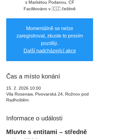
s Markétou Podanou, CF
Facilitováno v 🇨🇿 češtině
Momentálně se nelze
zaregistrovat, zkuste to prosím
později.
Další nadcházející akce
Čas a místo konání
15. 2. 2026 10:00
Vila Rosenaw, Pivovarská 24, Rožnov pod
Radhoštěm
Informace o události
Mluvte s entitami – středně 