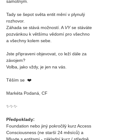
samotným.
Tady se šepot světa entit mění v plynulý 
rozhovor. 
Záhada se stává možností. A 
VY
 se stáváte 
pozvánkou k většímu vědomí pro všechno 
a všechny kolem sebe.
Jste připraveni objevovat, co leží dále za 
závojem?
Volba, jako vždy, je jen na vás.
Těším se  ❤️
Markéta Podaná, CF
✨️️✨️️✨️️
Předpoklady: 
Foundation nebo jiný pokročilý kurz Access 
Consciousness (ne starší 24 měsíců) a
Mluvte s entitami - základní kurz / středně 