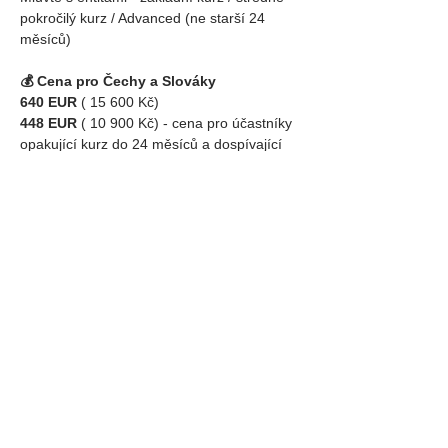
pokročilý kurz / Advanced (ne starší 24 
měsíců)
💰 Cena pro Čechy a Slováky
640 EUR 
( 15 600 Kč) 
448 EUR 
( 10 900 Kč) - cena pro účastníky 
opakující kurz do 24 měsíců a dospívající 
16-17 let)
Kurz pro děti do 16 let je v doprovodu 
dospělé osoby zdarma.
Sdílej událost