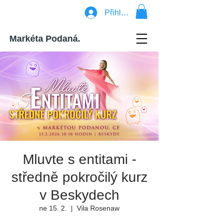
Přihlásit se
Markéta Podaná.
Mluvte s entitami -
středně pokročilý kurz
v Beskydech
ne 15. 2.
  |  
Vila Rosenaw