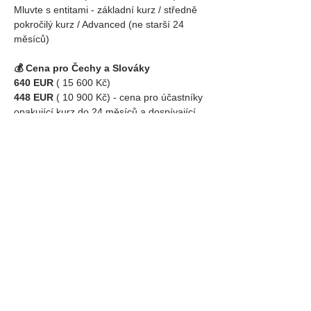
Mluvte s entitami - základní kurz / středně 
pokročilý kurz / Advanced (ne starší 24 
měsíců)
💰 Cena pro Čechy a Slováky
640 EUR 
( 15 600 Kč) 
448 EUR 
( 10 900 Kč) - cena pro účastníky 
opakující kurz do 24 měsíců a dospívající 
16-17 let)
Kurz pro děti do 16 let je v doprovodu 
dospělé osoby zdarma.
Sdílej událost