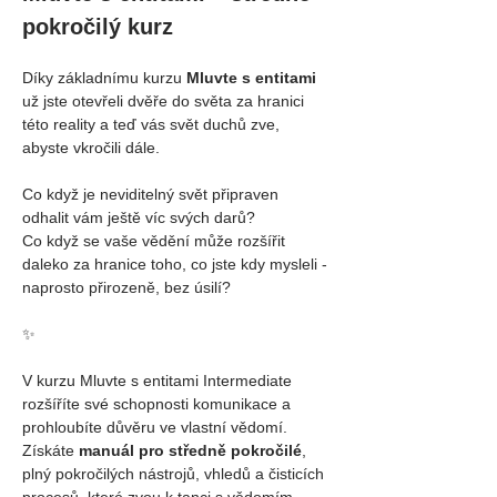
pokročilý kurz
Díky základnímu kurzu 
Mluvte s entitami 
už jste otevřeli dvěře do světa za hranici 
této reality a teď vás svět duchů zve, 
abyste vkročili dále. 
Co když je neviditelný svět připraven 
odhalit vám ještě víc svých darů?
Co když se vaše vědění může rozšířit 
daleko za hranice toho, co jste kdy mysleli - 
naprosto přirozeně, bez úsilí?
✨ 
V kurzu Mluvte s entitami Intermediate 
rozšíříte své schopnosti komunikace a 
prohloubíte důvěru ve vlastní vědomí. 
Získáte 
manuál pro středně pokročilé
, 
plný pokročilých nástrojů, vhledů a čisticích 
procesů, které zvou k tanci s vědomím 