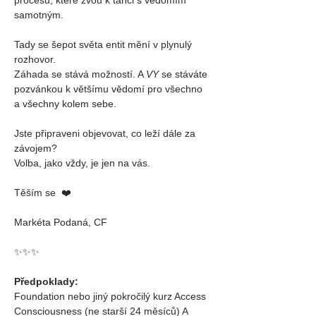
samotným.
Tady se šepot světa entit mění v plynulý 
rozhovor. 
Záhada se stává možností. A 
VY
 se stáváte 
pozvánkou k většímu vědomí pro všechno 
a všechny kolem sebe.
Jste připraveni objevovat, co leží dále za 
závojem?
Volba, jako vždy, je jen na vás.
Těším se  ❤️
Markéta Podaná, CF
✨️️✨️️✨️️
Předpoklady: 
Foundation nebo jiný pokročilý kurz Access 
Consciousness (ne starší 24 měsíců) A