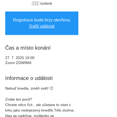
🇨🇿 češtině
Registrace bude brzy otevřena.
Další události
Čas a místo konání
27. 7. 2025 19:00
Zoom ZDARMA
Informace o události
Nebuď knedla, změň svět! 🙂
Znáte ten pocit?
Chcete něco říct…ale zůstane to viset v 
krku jako nedojezený knedlík.Tělo ztuhne, 
hlas se zadrhne, myšlenky se 