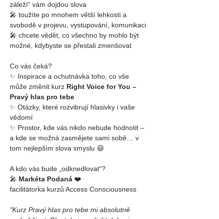
záleží“ vám dojdou slova
🎤 toužíte po mnohem větší lehkosti a 
svobodě v projevu, vystupování, komunikaci
🎤 chcete vědět, co všechno by mohlo být 
možné, kdybyste se přestali zmenšovat
Co vás čeká?
✨ Inspirace a ochutnávka toho, co vše 
může změnit kurz 
Right Voice for You – 
Pravý hlas pro tebe
✨ Otázky, které rozvibrují hlasivky i vaše 
vědomí
✨ Prostor, kde vás nikdo nebude hodnotit – 
a kde se možná zasmějete sami sobě… v 
tom nejlepším slova smyslu 😄
A kdo vás bude „odknedlovat“?
🎤 
Markéta Podaná
 ❤️
facilitátorka kurzů Access Consciousness 
"Kurz Pravý hlas pro tebe mi absolutně 