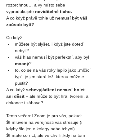
rozprchnou… a vy místo sebe 
vyprodukujete 
neviditelné ticho.
A co když právě tohle už 
nemusí být váš 
způsob bytí?
Co když
můžete být slyšet, i když jste doteď 
nebyli?
váš hlas nemusí být perfektní, aby byl 
mocný
?
to, co se na vás roky lepilo jako „mlčící 
typ“, je jen stará lež, kterou můžete 
pustit?
A co když 
sebevyjádření nemusí bolet 
ani děsit
 – ale může to být hra, tvoření, a 
dokonce i zábava?
Tento večerní Zoom je pro vás, pokud:
🎤 mluvení na veřejnosti vás stresuje (i 
kdyby šlo jen o kolegy nebo tchyni)
🎤 máte co říct, ale ve chvíli „kdy na tom 