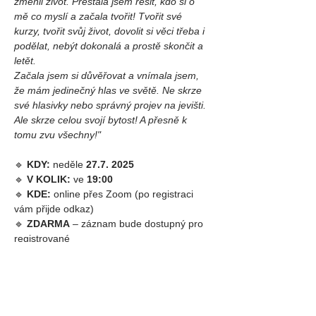
změnil život. Přestala jsem řešit, kdo si o 
mě co myslí a začala tvořit! Tvořit své 
kurzy, tvořit svůj život, dovolit si věci třeba i 
podělat, nebýt dokonalá a prostě skončit a 
letět.
Začala jsem si důvěřovat a vnímala jsem, 
že mám jedinečný hlas ve světě. Ne skrze 
své hlasivky nebo správný projev na jevišti. 
Ale skrze celou svojí bytost! A přesně k 
tomu zvu všechny!"
🔹 
KDY:
 neděle 
27.7. 2025
🔹 
V KOLIK:
 ve 
19:00
🔹 
KDE:
 online přes Zoom (po registraci 
vám přijde odkaz)
🔹 
ZDARMA
 – záznam bude dostupný pro 
registrované
Přijďte se podívat pod pokličku velkolepého 
světa. A nemusí to být zrovna prkna, která 
znamenají svět. Ale mohou.