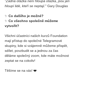
"Žádná otázka není hloupá otázka, jsou jen 
hloupí lidé, kteří se neptají.
"
 Gary Douglas
✨ 
Co dalšího je možné?
✨ 
Co všechno společně můžeme 
vytvořit?
Všichni účastníci našich kurzů Foundation 
mají přístup do společné Telegramové 
skupiny, kde si vzájemně můžeme přispět, 
sdílet, povzbudit se a jednou za čas 
děláme společný zoom, kde máte možnost 
zeptat se na cokoliv!
Těšíme se na vás! ❤️
Markéta a Jana
✨✨✨
Předpoklad:
 1 x Access Bars® kurz 
absolvovaný kdykoliv