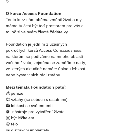
✨
O kurzu Access Foundation
Tento kurz nám oběma změnil život a my 
máme tu čest být teď prostorem pro vás a 
to, oč si ve svém životě žádáte vy.
Foundation je jedním z úžasných 
pokročilých kurzů Access Consciousness, 
na kterém se podíváme na mnoho oblastí 
vašeho života, zejména se zaměříme na ty, 
ve kterých aktuálně nemáte úplnou lehkost 
nebo byste v nich rádi změnu.
Mezi témata Foundation patří:
💰 peníze
💞 vztahy (se sebou i s ostatními)
👻 lehkost se světem entit
🛠  nástroje pro vytváření života
👐 být léčitelem
🦋 tělo
🧩 
distrakční implantáty