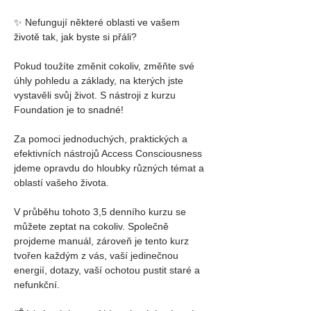
✨ Nefungují některé oblasti ve vašem 
životě tak, jak byste si přáli?
Pokud toužíte změnit cokoliv, změňte své 
úhly pohledu a základy, na kterých jste 
vystavěli svůj život. S nástroji z kurzu 
Foundation je to snadné!
Za pomoci jednoduchých, praktických a 
efektivních nástrojů Access Consciousness 
jdeme opravdu do hloubky různých témat a 
oblastí vašeho života.
V průběhu tohoto 3,5 denního kurzu se 
můžete zeptat na cokoliv. Společně 
projdeme manuál, zároveň je tento kurz 
tvořen každým z vás, vaší jedinečnou 
energií, dotazy, vaší ochotou pustit staré a 
nefunkční.