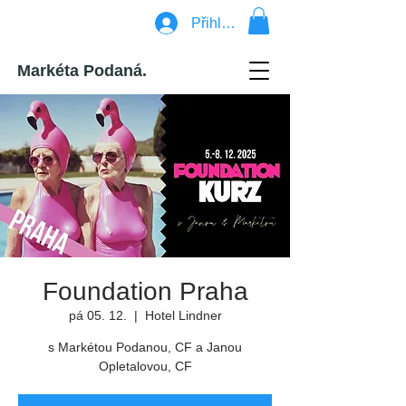
Přihlásit se
Markéta Podaná.
Foundation Praha
pá 05. 12.
  |  
Hotel Lindner
s Markétou Podanou, CF a Janou
Opletalovou, CF