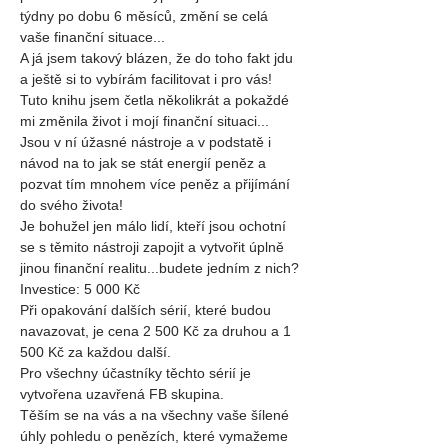
týdny po dobu 6 měsíců, změní se celá 
vaše finanční situace...
A já jsem takový blázen, že do toho fakt jdu 
a ještě si to vybírám facilitovat i pro vás!
Tuto knihu jsem četla několikrát a pokaždé 
mi změnila život i mojí finanční situaci...
Jsou v ní úžasné nástroje a v podstatě i 
návod na to jak se stát energií peněz a 
pozvat tím mnohem více peněz a přijímání 
do svého života!
Je bohužel jen málo lidí, kteří jsou ochotní 
se s těmito nástroji zapojit a vytvořit úplně 
jinou finanční realitu...budete jedním z nich?
Investice: 5 000 Kč
Při opakování dalších sérií, které budou 
navazovat, je cena 2 500 Kč za druhou a 1 
500 Kč za každou další.
Pro všechny účastníky těchto sérií je 
vytvořena uzavřená FB skupina.
Těším se na vás a na všechny vaše šílené 
úhly pohledu o penězích, které vymažeme 