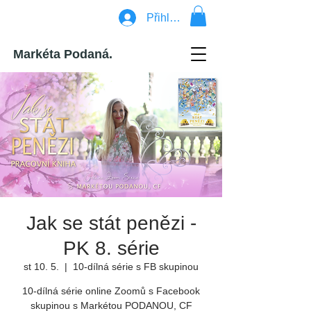
Přihlásit se
Markéta Podaná.
Jak se stát penězi -
PK 8. série
st 10. 5.
  |  
10-dílná série s FB skupinou
10-dílná série online Zoomů s Facebook
skupinou s Markétou PODANOU, CF