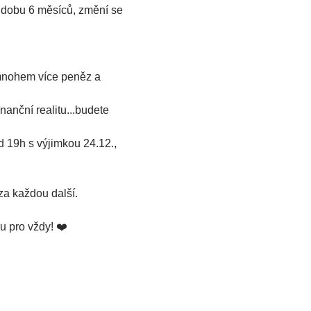
 dobu 6 měsíců, změní se 
 mnohem více peněz a 
inanční realitu...budete 
 19h s výjimkou 24.12., 
za každou další.
u pro vždy! ❤️