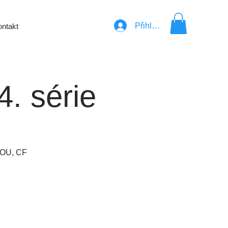
Přihlásit se
ntakt
4. série
NOU, CF