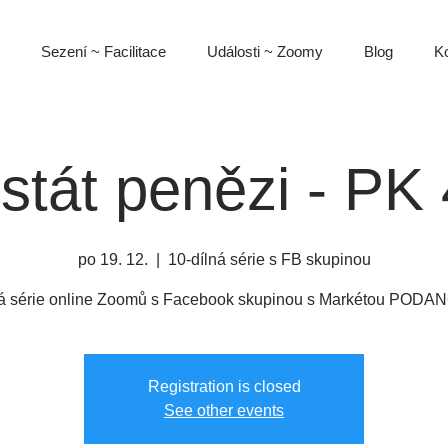
Sezení ~ Facilitace
Události ~ Zoomy
Blog
Ko
stát penězi - PK 
po 19. 12.
  |  
10-dílná série s FB skupinou
ná série online Zoomů s Facebook skupinou s Markétou PODA
Registration is closed
See other events