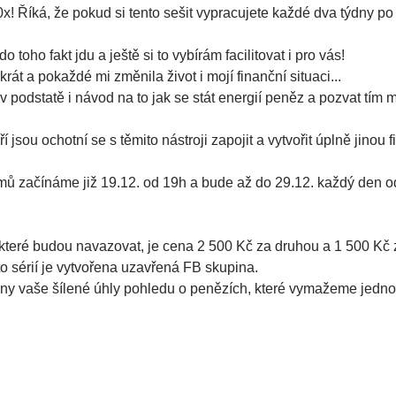
! Říká, že pokud si tento sešit vypracujete každé dva týdny po
o toho fakt jdu a ještě si to vybírám facilitovat i pro vás!
rát a pokaždé mi změnila život i mojí finanční situaci...
 v podstatě i návod na to jak se stát energií peněz a pozvat tím
í jsou ochotní se s těmito nástroji zapojit a vytvořit úplně jinou f
omů začínáme již 19.12. od 19h a bude až do 29.12. každý den od
, které budou navazovat, je cena 2 500 Kč za druhou a 1 500 Kč 
o sérií je vytvořena uzavřená FB skupina.
ny vaše šílené úhly pohledu o penězích, které vymažeme jedno