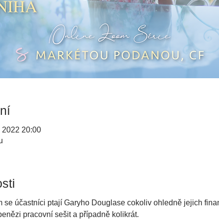
ní
. 2022 20:00
u
sti
se účastníci ptají Garyho Douglase cokoliv ohledně jejich finan
t penězi pracovní sešit a případně kolikrát.