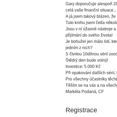
Gary doporučuje alespoň 20x
celá vaše finanční situace...
A já jsem takový blázen, že d
Tuto knihu jsem četla několik
Jsou v ní úžasné nástroje a
přijímání do svého života!
Je bohužel jen málo lidí, kteř
jedním z nich?
S čtvrtou 10dílnou sérií zo
Štědrý den bude volný!
Investice: 5 000 Kč
Při opakování dalších sérií
Pro všechny účastníky těcht
Těším se na vás a na všech
Markéta Podaná, CF 
Registrace