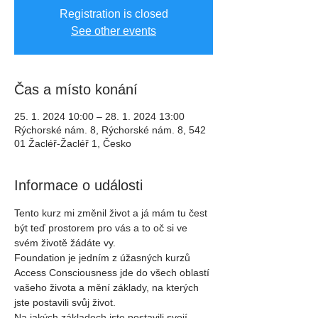
Registration is closed
See other events
Čas a místo konání
25. 1. 2024 10:00 – 28. 1. 2024 13:00
Rýchorské nám. 8, Rýchorské nám. 8, 542
01 Žacléř-Žacléř 1, Česko
Informace o události
Tento kurz mi změnil život a já mám tu čest 
být teď prostorem pro vás a to oč si ve 
svém životě žádáte vy.
Foundation je jedním z úžasných kurzů 
Access Consciousness jde do všech oblastí 
vašeho života a mění základy, na kterých 
jste postavili svůj život.
Na jakých základech jste postavili svojí 