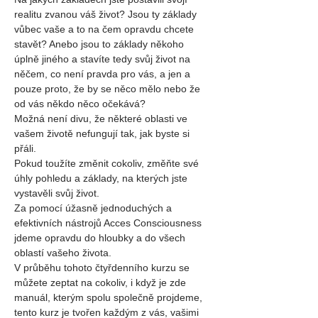
realitu zvanou váš život? Jsou ty základy 
vůbec vaše a to na čem opravdu chcete 
stavět? Anebo jsou to základy někoho 
úplně jiného a stavíte tedy svůj život na 
něčem, co není pravda pro vás, a jen a 
pouze proto, že by se něco mělo nebo že 
od vás někdo něco očekává?
Možná není divu, že některé oblasti ve 
vašem životě nefungují tak, jak byste si 
přáli.
Pokud toužíte změnit cokoliv, změňte své 
úhly pohledu a základy, na kterých jste 
vystavěli svůj život.
Za pomocí úžasně jednoduchých a 
efektivních nástrojů Acces Consciousness 
jdeme opravdu do hloubky a do všech 
oblastí vašeho života.
V průběhu tohoto čtyřdenního kurzu se 
můžete zeptat na cokoliv, i když je zde 
manuál, kterým spolu společně projdeme, 
tento kurz je tvořen každým z vás, vašimi 