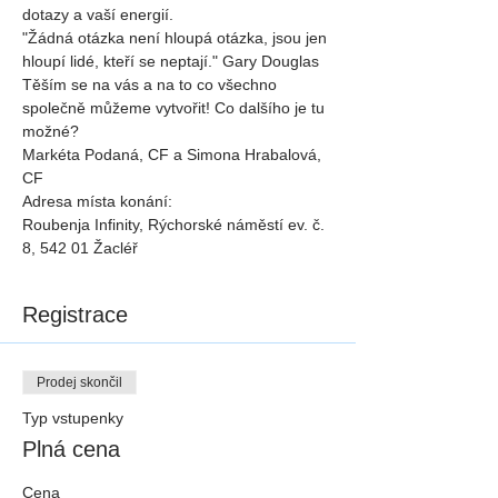
dotazy a vaší energií.
"Žádná otázka není hloupá otázka, jsou jen 
hloupí lidé, kteří se neptají." Gary Douglas
Těším se na vás a na to co všechno 
společně můžeme vytvořit! Co dalšího je tu 
možné?
Markéta Podaná, CF a Simona Hrabalová, 
CF
Adresa místa konání:
Roubenja Infinity, Rýchorské náměstí ev. č. 
8, 542 01 Žacléř
Registrace
Prodej skončil
Typ vstupenky
Plná cena
Cena