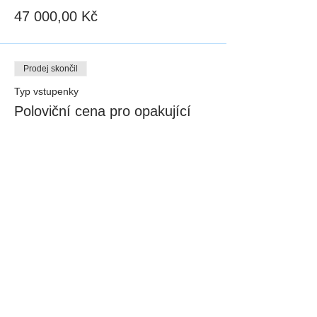
47 000,00 Kč
Prodej skončil
Typ vstupenky
Poloviční cena pro opakující
Cena
23 500,00 Kč
Sdílej událost