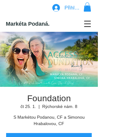
Přihlásit se
Markéta Podaná.
Foundation
čt 25. 1.
  |  
Rýchorské nám. 8
S Markétou Podanou, CF a Simonou
Hrabalovou, CF