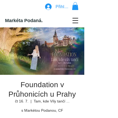
Přihlásit se
Markéta Podaná.
Foundation v
Průhonicích u Prahy
čt 16. 7.
  |  
Tam, kde Víly tančí ...
s Markétou Podanou, CF