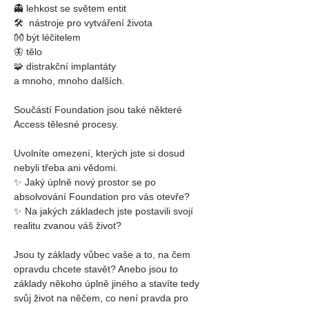
👻 lehkost se světem entit
🛠  nástroje pro vytváření života
👐 být léčitelem
🦋 tělo
🧩 
distrakční implantáty
a mnoho, mnoho dalších.
Součástí Foundation jsou také některé 
Access tělesné procesy.
Uvolníte omezení, kterých jste si dosud 
nebyli třeba ani vědomi.
✨ Jaký úplně nový prostor se po 
absolvování Foundation pro vás otevře?
✨ Na jakých základech jste postavili svojí 
realitu zvanou váš život?
Jsou ty základy vůbec vaše a to, na čem 
opravdu chcete stavět? Anebo jsou to 
základy někoho úplně jiného a stavíte tedy 
svůj život na něčem, co není pravda pro 