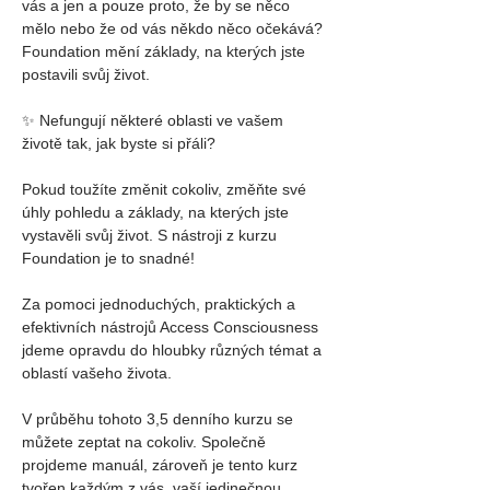
vás a jen a pouze proto, že by se něco 
mělo nebo že od vás někdo něco očekává?
Foundation mění základy, na kterých jste 
postavili svůj život.
✨ Nefungují některé oblasti ve vašem 
životě tak, jak byste si přáli?
Pokud toužíte změnit cokoliv, změňte své 
úhly pohledu a základy, na kterých jste 
vystavěli svůj život. S nástroji z kurzu 
Foundation je to snadné!
Za pomoci jednoduchých, praktických a 
efektivních nástrojů Access Consciousness 
jdeme opravdu do hloubky různých témat a 
oblastí vašeho života.
V průběhu tohoto 3,5 denního kurzu se 
můžete zeptat na cokoliv. Společně 
projdeme manuál, zároveň je tento kurz 
tvořen každým z vás, vaší jedinečnou 