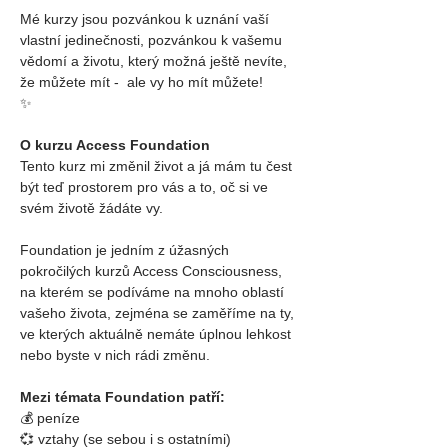
Mé kurzy jsou pozvánkou k uznání vaší 
vlastní jedinečnosti, pozvánkou k vašemu 
vědomí a životu, který možná ještě nevíte, 
že můžete mít -  ale vy ho mít můžete! 
✨
O kurzu Access Foundation
Tento kurz mi změnil život a já mám tu čest 
být teď prostorem pro vás a to, oč si ve 
svém životě žádáte vy.
Foundation je jedním z úžasných 
pokročilých kurzů Access Consciousness, 
na kterém se podíváme na mnoho oblastí 
vašeho života, zejména se zaměříme na ty, 
ve kterých aktuálně nemáte úplnou lehkost 
nebo byste v nich rádi změnu.
Mezi témata Foundation patří:
💰 peníze
💞 vztahy (se sebou i s ostatními)