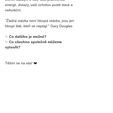
energií, dotazy, vaší ochotou pustit staré a 
nefunkční.
"Žádná otázka není hloupá otázka, jsou jen 
hloupí lidé, kteří se neptají.
"
 Gary Douglas
✨ 
Co dalšího je možné?
✨ 
Co všechno společně můžeme 
vytvořit?
Těším se na vás! ❤️
Markéta
✨✨✨
Předpoklad:
 1 x Access Bars® kurz 
absolvovaný kdykoliv
💰 
Kurz Foundation