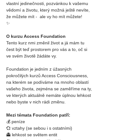
vlastní jedinečnosti, pozvánkou k vašemu 
vědomí a životu, který možná ještě nevíte, 
že můžete mít -  ale vy ho mít můžete! 
✨
O kurzu Access Foundation
Tento kurz nmi změnil život a já mám tu 
čest být teď prostorem pro vás a to, oč si 
ve svém životě žádáte vy.
Foundation je jedním z úžasných 
pokročilých kurzů Access Consciousness, 
na kterém se podíváme na mnoho oblastí 
vašeho života, zejména se zaměříme na ty, 
ve kterých aktuálně nemáte úplnou lehkost 
nebo byste v nich rádi změnu.
Mezi témata Foundation patří:
💰 peníze
💞 vztahy (se sebou i s ostatními)
👻 lehkost se světem entit