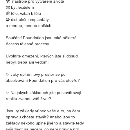
🛠  nástroje pro vytváření života
👐 být léčitelem
🦋 tělo, vztah k tělu
🧩 
distrakční implantáty
a mnoho, mnoho dalších.
Součástí Foundation jsou také některé 
Access tělesné procesy.
Uvolníte omezení, kterých jste si dosud 
nebyli třeba ani vědomi.
✨ Jaký úplně nový prostor se po 
absolvování Foundation pro vás otevře?
✨ Na jakých základech jste postavili svojí 
realitu zvanou váš život?
Jsou ty základy vůbec vaše a to, na čem 
opravdu chcete stavět? Anebo jsou to 
základy někoho úplně jiného a stavíte tedy 
svůj život na něčem, co není pravda pro 