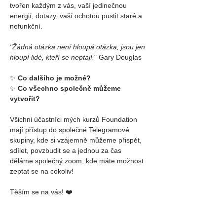
tvořen každým z vás, vaší jedinečnou 
energií, dotazy, vaší ochotou pustit staré a 
nefunkční.
"Žádná otázka není hloupá otázka, jsou jen 
hloupí lidé, kteří se neptají.
"
 Gary Douglas
✨ 
Co dalšího je možné?
✨ 
Co všechno společně můžeme 
vytvořit?
Všichni účastníci mých kurzů Foundation 
mají přístup do společné Telegramové 
skupiny, kde si vzájemně můžeme přispět, 
sdílet, povzbudit se a jednou za čas 
děláme společný zoom, kde máte možnost 
zeptat se na cokoliv!
Těším se na vás! ❤️
Markéta