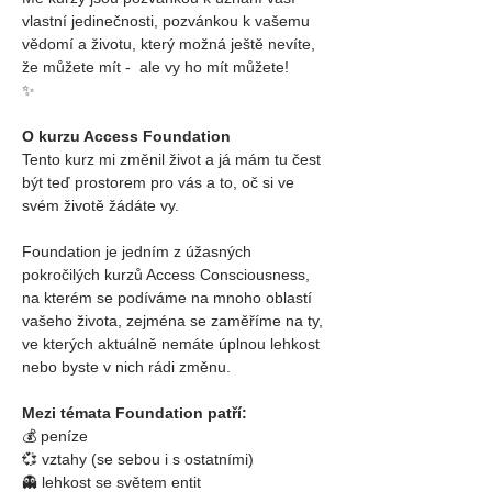
vlastní jedinečnosti, pozvánkou k vašemu 
vědomí a životu, který možná ještě nevíte, 
že můžete mít -  ale vy ho mít můžete! 
✨
O kurzu Access Foundation
Tento kurz mi změnil život a já mám tu čest 
být teď prostorem pro vás a to, oč si ve 
svém životě žádáte vy.
Foundation je jedním z úžasných 
pokročilých kurzů Access Consciousness, 
na kterém se podíváme na mnoho oblastí 
vašeho života, zejména se zaměříme na ty, 
ve kterých aktuálně nemáte úplnou lehkost 
nebo byste v nich rádi změnu.
Mezi témata Foundation patří:
💰 peníze
💞 vztahy (se sebou i s ostatními)
👻 lehkost se světem entit