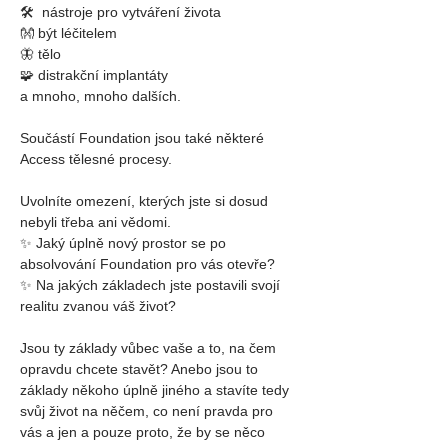
🛠  nástroje pro vytváření života
👐 být léčitelem
🦋 tělo
🧩 
distrakční implantáty
a mnoho, mnoho dalších.
Součástí Foundation jsou také některé 
Access tělesné procesy.
Uvolníte omezení, kterých jste si dosud 
nebyli třeba ani vědomi.
✨ Jaký úplně nový prostor se po 
absolvování Foundation pro vás otevře?
✨ Na jakých základech jste postavili svojí 
realitu zvanou váš život?
Jsou ty základy vůbec vaše a to, na čem 
opravdu chcete stavět? Anebo jsou to 
základy někoho úplně jiného a stavíte tedy 
svůj život na něčem, co není pravda pro 
vás a jen a pouze proto, že by se něco 