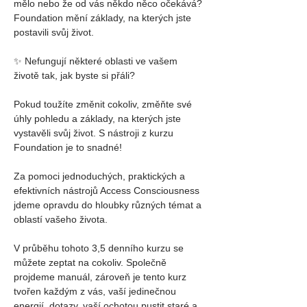
mělo nebo že od vás někdo něco očekává?
Foundation mění základy, na kterých jste 
postavili svůj život.
✨ Nefungují některé oblasti ve vašem 
životě tak, jak byste si přáli?
Pokud toužíte změnit cokoliv, změňte své 
úhly pohledu a základy, na kterých jste 
vystavěli svůj život. S nástroji z kurzu 
Foundation je to snadné!
Za pomoci jednoduchých, praktických a 
efektivních nástrojů Access Consciousness 
jdeme opravdu do hloubky různých témat a 
oblastí vašeho života.
V průběhu tohoto 3,5 denního kurzu se 
můžete zeptat na cokoliv. Společně 
projdeme manuál, zároveň je tento kurz 
tvořen každým z vás, vaší jedinečnou 
energií, dotazy, vaší ochotou pustit staré a 