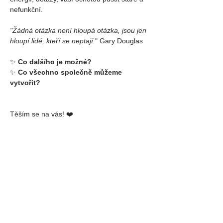
nefunkční.
"Žádná otázka není hloupá otázka, jsou jen 
hloupí lidé, kteří se neptají.
"
 Gary Douglas
✨ 
Co dalšího je možné?
✨ 
Co všechno společně můžeme 
vytvořit?
Těším se na vás! ❤️
Markéta
✨✨✨
Předpoklad:
 1 x Access Bars® kurz 
absolvovaný kdykoliv
💰 
Kurz Foundation
Cena kurzu: 
45 000 Kč/1800€