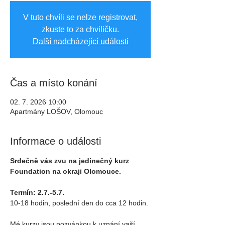
V tuto chvíli se nelze registrovat,
zkuste to za chviličku.
Další nadcházející události
Čas a místo konání
02. 7. 2026 10:00
Apartmány LOŠOV, Olomouc
Informace o události
Srdečně vás zvu na jedinečný kurz 
Foundation na okraji Olomouce.
Termín: 2.7.-5.7.
10-18 hodin, poslední den do cca 12 hodin.
Mé kurzy jsou pozvánkou k uznání vaší 