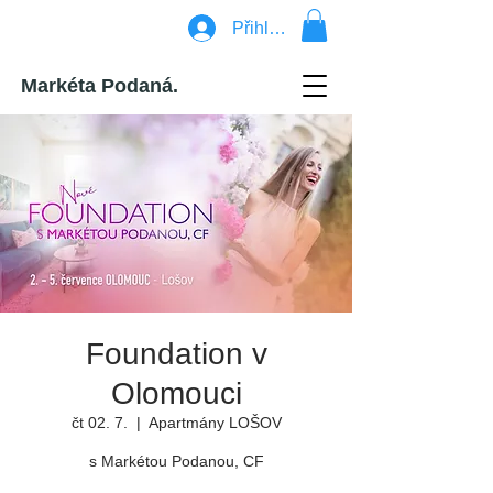
Přihlásit se
Markéta Podaná.
Foundation v
Olomouci
čt 02. 7.
  |  
Apartmány LOŠOV
s Markétou Podanou, CF