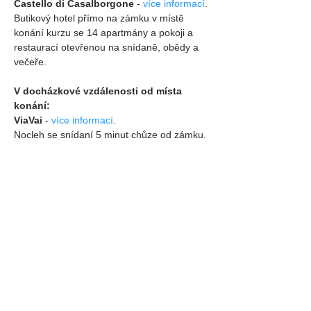
Castello di Casalborgone
 - 
více informací
.
Butikový hotel přímo na zámku v místě 
konání kurzu se 14 apartmány a pokoji a 
restaurací otevřenou na snídaně, obědy a 
večeře.
V docházkové vzdálenosti od místa 
konání:
ViaVai
 - 
více informací
.
Nocleh se snídaní 5 minut chůze od zámku.
V krátké dojezdové vzdálenosti autem 
na zámek, taxíkem nebo na delší 
procházku pěšky:
Casa di Sara
 - 
více informací
.
La Compostella
 - 
více informací
.
Penzion na venkově
3 minuty jízdy autem od zámku
EMROTECA DEL 900
 - 
více informací
.
Penzion na venkově
5 minut jízdy autem od zámku
CASTELLO DI SAN SEBASTIANO PO
 - 