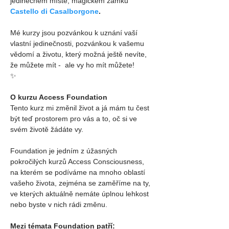
jedinečném místě, magickém zámku 
Castello di Casalborgone
.
Mé kurzy jsou pozvánkou k uznání vaší 
vlastní jedinečnosti, pozvánkou k vašemu 
vědomí a životu, který možná ještě nevíte, 
že můžete mít -  ale vy ho mít můžete! 
✨
O kurzu Access Foundation
Tento kurz mi změnil život a já mám tu čest 
být teď prostorem pro vás a to, oč si ve 
svém životě žádáte vy.
Foundation je jedním z úžasných 
pokročilých kurzů Access Consciousness, 
na kterém se podíváme na mnoho oblastí 
vašeho života, zejména se zaměříme na ty, 
ve kterých aktuálně nemáte úplnou lehkost 
nebo byste v nich rádi změnu.
Mezi témata Foundation patří: