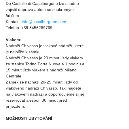
Do Castello di Casalborgone lze snadno 
zajistit dopravu autem se soukromým 
řidičem.
Kontakt: 
info@casalborgone.com
Telefon: +39 3456289769
Vlakem:
Nádraží Chivasso je vlakové nádraží, které 
je nejblíže k zámku.
Nádraží Chivasso je 20 minut jízdy vlakem 
ze stanice Torino Porta Nuova a 1 hodinu a 
15 minut jízdy vlakem z nádraží Milano 
Centrale.
Zámek se nachází 20-25 minut jízdy od 
vlakového nádraží Chivasso. Taxi najdete 
na vlakovém nádraží a doporučujeme si jej 
rezervovat alespoň 30 minut před 
příjezdem.
MOŽNOSTI UBYTOVÁNÍ