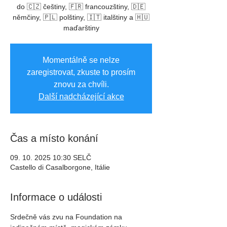
do 🇨🇿 češtiny, 🇫🇷 francouzštiny, 🇩🇪
němčiny, 🇵🇱 polštiny, 🇮🇹 italštiny a 🇭🇺
maďarštiny
Momentálně se nelze
zaregistrovat, zkuste to prosím
znovu za chvíli.
Další nadcházející akce
Čas a místo konání
09. 10. 2025 10:30 SELČ
Castello di Casalborgone, Itálie
Informace o události
Srdečně vás zvu na Foundation na 