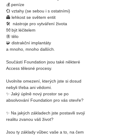
💰 peníze
💞 vztahy (se sebou i s ostatními)
👻 lehkost se světem entit
🛠  nástroje pro vytváření života
👐 být léčitelem
🦋 tělo
🧩 
distrakční implantáty
a mnoho, mnoho dalších.
Součástí Foundation jsou také některé 
Access tělesné procesy.
Uvolníte omezení, kterých jste si dosud 
nebyli třeba ani vědomi.
✨ Jaký úplně nový prostor se po 
absolvování Foundation pro vás otevře?
✨ Na jakých základech jste postavili svojí 
realitu zvanou váš život?
Jsou ty základy vůbec vaše a to, na čem 