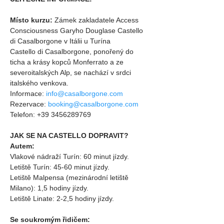
Místo kurzu:
Zámek zakladatele Access 
Consciousness Garyho Douglase Castello 
di Casalborgone v Itálii u Turína
Castello di Casalborgone, ponořený do 
ticha a krásy kopců Monferrato a ze 
severoitalských Alp, se nachází v srdci 
italského venkova.
Informace: 
info@casalborgone.com
Rezervace: 
booking@casalborgone.com
Telefon: +39 3456289769
JAK SE NA CASTELLO DOPRAVIT?
Autem:
Vlakové nádraží Turín: 60 minut jízdy.
Letiště Turín: 45-60 minut jízdy.
Letiště Malpensa (mezinárodní letiště 
Milano): 1,5 hodiny jízdy.
Letiště Linate: 2-2,5 hodiny jízdy.
Se soukromým řidičem: