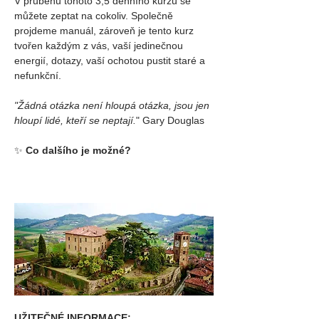
V průběhu tohoto 3,5 denního kurzu se 
můžete zeptat na cokoliv. Společně 
projdeme manuál, zároveň je tento kurz 
tvořen každým z vás, vaší jedinečnou 
energií, dotazy, vaší ochotou pustit staré a 
nefunkční.
"Žádná otázka není hloupá otázka, jsou jen 
hloupí lidé, kteří se neptají.
"
 Gary Douglas
✨ 
Co dalšího je možné?
UŽITEČNÉ INFORMACE: