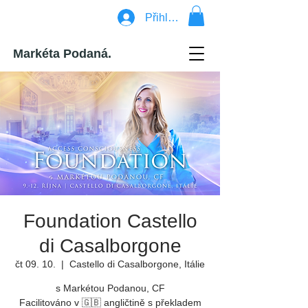
Přihlásit se
Markéta Podaná.
Foundation Castello
di Casalborgone
čt 09. 10.
  |  
Castello di Casalborgone, Itálie
s Markétou Podanou, CF
Facilitováno v 🇬🇧 angličtině s překladem