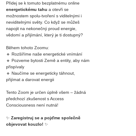
Přidej se k tomuto bezplatnému online 
energetickému tahu
 a otevři se 
možnostem spolu-tvoření s viditelnými i 
neviditelnými světy. Co když se můžeš 
napojit na nekonečný proud energie, 
vědomí a přijímání, který je ti dostupný?
Během tohoto Zoomu:
🔹 Rozšíříme naše energetické vnímání
🔹 Pozveme bytosti Země a entity, aby nám 
přispívaly
🔹 Naučíme se energeticky táhnout, 
přijímat a darovat energii
Tento Zoom je určen úplně všem – žádná 
předchozí zkušenost s Access 
Consciousness není nutná!
✨ 
Zaregistruj se a pojďme společně 
objevovat kouzlo!
 ✨