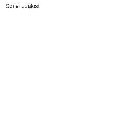
Sdílej událost
SPOUSTU MOŽNOSTÍ,
KDE MNE NAJÍT
E-MAIL
marketa@access2joyful.life
faktury@access2joyful.life
FAKTURAČNÍ ÚDAJE
Markéta Podaná
Hrnčířská 222, Jesenice - Zdiměřice, 252 42
IČ:
08161518
, DIČ: CZ8753173649, plátce DPH