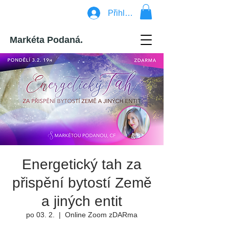
Přihlásit se
Markéta Podaná.
Energetický tah za
přispění bytostí Země
a jiných entit
po 03. 2.
  |  
Online Zoom zDARma