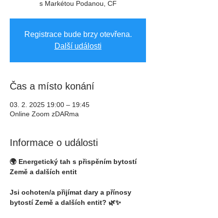
s Markétou Podanou, CF
Registrace bude brzy otevřena.
Další události
Čas a místo konání
03. 2. 2025 19:00 – 19:45
Online Zoom zDARma
Informace o události
🌍 Energetický tah s přispěním bytostí 
Země a dalších entit
Jsi ochoten/a přijímat dary a přínosy 
bytostí Země a dalších entit? 🌿✨