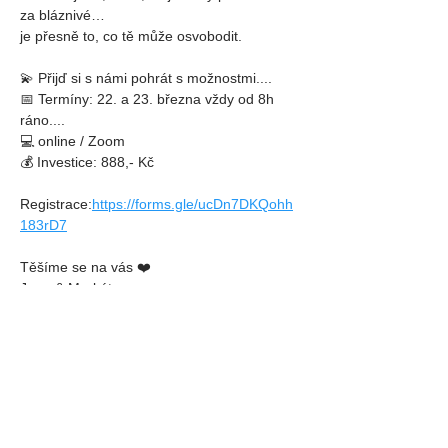
za bláznivé…
je přesně to, co tě může osvobodit.
💫 Přijď si s námi pohrát s možnostmi....
📅 Termíny: 22. a 23. března vždy od 8h 
ráno....
💻 online / Zoom
💰 Investice: 888,- Kč
Registrace:
https://forms.gle/ucDn7DKQohh
183rD7
Těšíme se na vás ❤️
Jana & Markéta
Sdílej událost