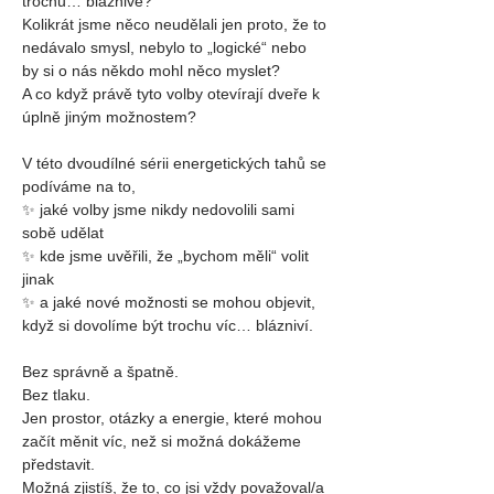
trochu… bláznivé?
Kolikrát jsme něco neudělali jen proto, že to 
nedávalo smysl, nebylo to „logické“ nebo 
by si o nás někdo mohl něco myslet?
A co když právě tyto volby otevírají dveře k 
úplně jiným možnostem?
V této dvoudílné sérii energetických tahů se 
podíváme na to,
✨ jaké volby jsme nikdy nedovolili sami 
sobě udělat
✨ kde jsme uvěřili, že „bychom měli“ volit 
jinak
✨ a jaké nové možnosti se mohou objevit, 
když si dovolíme být trochu víc… blázniví.
Bez správně a špatně.
Bez tlaku.
Jen prostor, otázky a energie, které mohou 
začít měnit víc, než si možná dokážeme 
představit.
Možná zjistíš, že to, co jsi vždy považoval/a 