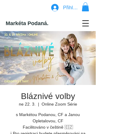
Přihlásit se
Markéta Podaná.
Bláznivé volby
ne 22. 3.
  |  
Online Zoom Série
s Markétou Podanou, CF a Janou
Opletalovou, CF
Facilitováno v češtině 🇨🇿
ℹ️ Pro registraci budete přesměrováni na