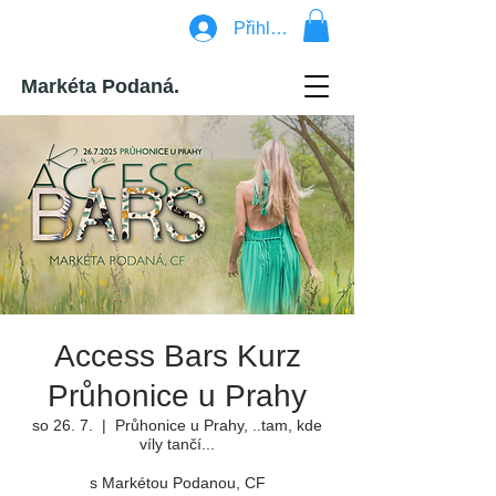
Přihlásit se
Markéta Podaná.
Access Bars Kurz
Průhonice u Prahy
so 26. 7.
  |  
Průhonice u Prahy, ..tam, kde
víly tančí...
s Markétou Podanou, CF