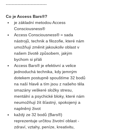
----------------------------
Co je Access Bars®?
je základní metodou Access 
Consciousness®
Access Consciousness® = sada 
nástrojů, technik a filozofie, které nám 
umožňují změnit jakoukoliv oblast v 
našem životě způsobem, jakým 
bychom si přáli
Access Bars® je efektivní a velice 
jednoduchá technika, kdy jemným 
dotekem postupně spouštíme 32 bodů 
na naší hlavě a tím jsou z našeho těla 
smazány veškeré složky stresu, 
mentální a psychické bloky, které nám 
neumožňují žít šťastný, spokojený a 
naplněný život
každý ze 32 bodů (Bars®) 
reprezentuje určitou životní oblast - 
zdraví, vztahy, peníze, kreativitu, 