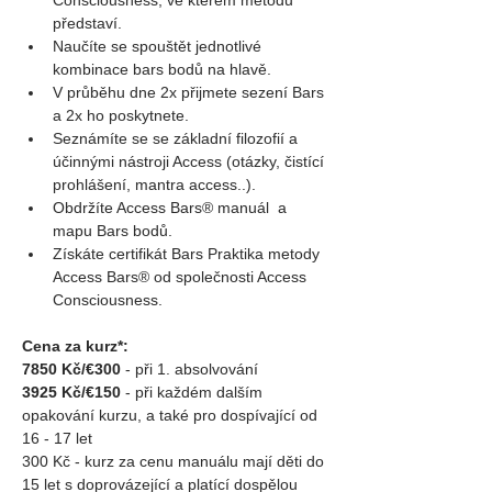
představí.
Naučíte se spouštět jednotlivé 
kombinace bars bodů na hlavě.
V průběhu dne 2x přijmete sezení Bars 
a 2x ho poskytnete.
Seznámíte se se základní filozofií a 
účinnými nástroji Access (otázky, čistící 
prohlášení, mantra access..).
Obdržíte Access Bars® manuál  a 
mapu Bars bodů.
Získáte certifikát Bars Praktika metody 
Access Bars® od společnosti Access 
Consciousness.
Cena za kurz*:
7850 Kč/€300
 - při 1. absolvování
3925 Kč/€150
 - při každém dalším 
opakování kurzu, a také pro dospívající od 
16 - 17 let
300 Kč - kurz za cenu manuálu mají děti do 
15 let s doprovázející a platící dospělou 