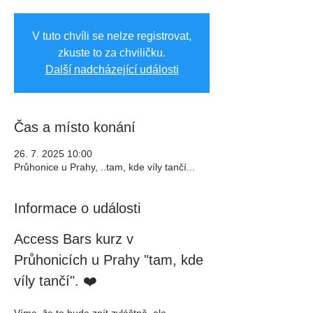
V tuto chvíli se nelze registrovat,
zkuste to za chviličku.
Další nadcházející události
Čas a místo konání
26. 7. 2025 10:00
Průhonice u Prahy, ..tam, kde víly tančí...
Informace o události
Access Bars kurz v 
Průhonicích u Prahy "tam, kde 
víly tančí". ❤️
Víme, že to bude znít zvláštně, ale 