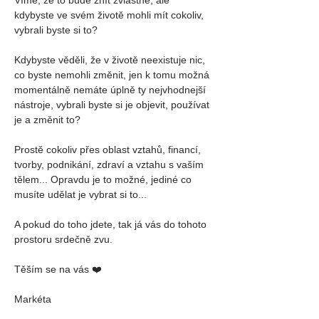
kdybyste ve svém životě mohli mít cokoliv, 
vybrali byste si to?
Kdybyste věděli, že v životě neexistuje nic, 
co byste nemohli změnit, jen k tomu možná 
momentálně nemáte úplně ty nejvhodnejší 
nástroje, vybrali byste si je objevit, používat 
je a změnit to?
Prostě cokoliv přes oblast vztahů, financí, 
tvorby, podnikání, zdraví a vztahu s vaším 
tělem... Opravdu je to možné, jediné co 
musíte udělat je vybrat si to...
A pokud do toho jdete, tak já vás do tohoto 
prostoru srdečně zvu.
Těším se na vás ❤️
Markéta