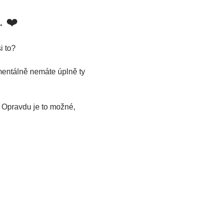
. ❤️
i to?
mentálně nemáte úplně ty 
. Opravdu je to možné, 