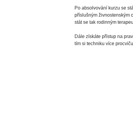
Po absolvování kurzu se stá
příslušným živnostenským o
stát se tak rodinným terape
Dále získáte přístup na pra
tím si techniku více procvič