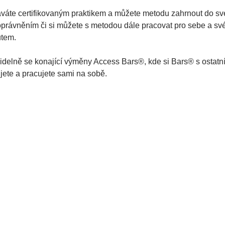
váte certifikovaným praktikem a můžete metodu zahrnout do své 
právněním či si můžete s metodou dále pracovat pro sebe a své
utem.
videlně se konající výměny Access Bars®, kde si Bars® s ostatn
ujete a pracujete sami na sobě.