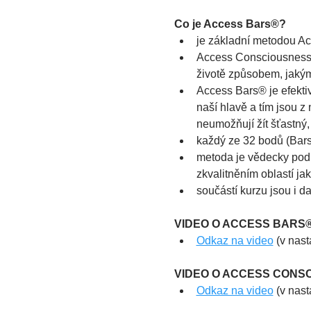
Co je Access Bars®?
je základní metodou 
Access Consciousness® 
životě způsobem, jakým
Access Bars® je efekti
naší hlavě a tím jsou z
neumožňují žít šťastný
každý ze 32 bodů (Bars®)
metoda je vědecky podl
zkvalitněním oblastí jak
součástí kurzu jsou i d
VIDEO O ACCESS BARS
Odkaz na video
 (v nas
VIDEO O ACCESS CONS
Odkaz na video
 (v nas