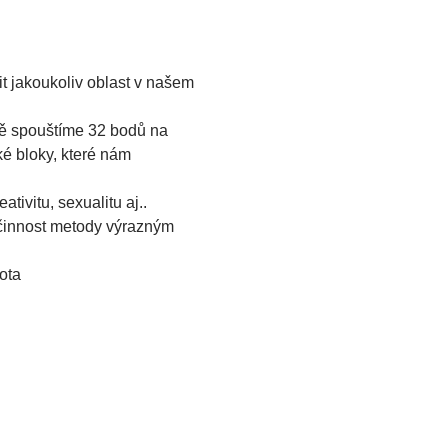
t jakoukoliv oblast v našem 
ě spouštíme 32 bodů na 
é bloky, které nám 
tivitu, sexualitu aj..
účinnost metody výrazným 
ota