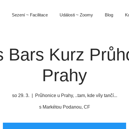
Sezení ~ Facilitace
Události ~ Zoomy
Blog
Ko
 Bars Kurz Průh
Prahy
so 29. 3.
  |  
Průhonice u Prahy, ..tam, kde víly tančí...
s Markétou Podanou, CF