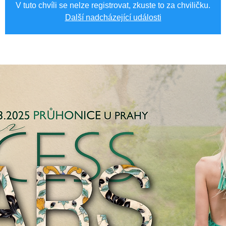
V tuto chvíli se nelze registrovat, zkuste to za chviličku.
Další nadcházející události