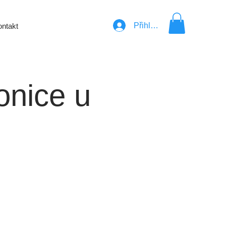
Přihlásit se
ntakt
onice u