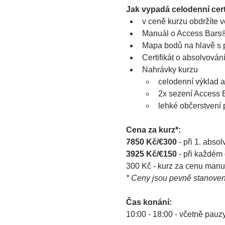
Jak vypadá celodenní cert
v ceně kurzu obdržíte v
Manuál o Access Bars
Mapa bodů na hlavě s
Certifikát o absolvován
Nahrávky kurzu
celodenní výklad 
2x sezení Access B
lehké občerstvení 
Cena za kurz*:
7850 Kč/€300
 - při 1. abso
3925 Kč/€150
 - při každém
300 Kč - kurz za cenu manuá
* Ceny jsou pevně stanove
Čas konání:
10:00 - 18:00 - včetně pauz