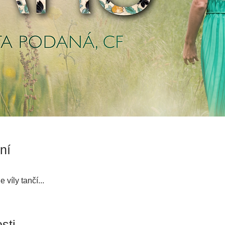
ní
 víly tančí...
sti