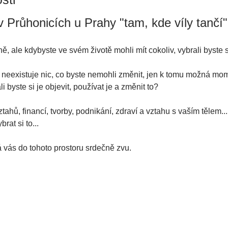
 Průhonicích u Prahy "tam, kde víly tančí"
ně, ale kdybyste ve svém životě mohli mít cokoliv, vybrali byste s
ě neexistuje nic, co byste nemohli změnit, jen k tomu možná mo
i byste si je objevit, používat je a změnit to?
ztahů, financí, tvorby, podnikání, zdraví a vztahu s vaším tělem..
rat si to...
á vás do tohoto prostoru srdečně zvu.