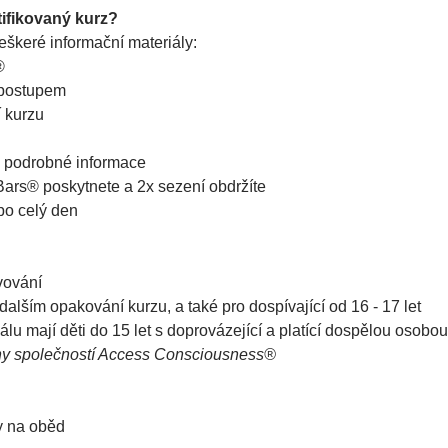
ifikovaný kurz?
eškeré informační materiály:
®
 postupem
í kurzu
a podrobné informace
ars® poskytnete a 2x sezení obdržíte
po celý den
lvování
 dalším opakování kurzu, a také pro dospívající od 16 - 17 let
lu mají děti do 15 let s doprovázející a platící dospělou osobou
ny společností Access Consciousness®
y na oběd