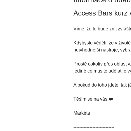
Access Bars kurz v
Víme, že to bude znít zvlášt
Kdybyste věděli, že v život
nejvhodnejší nástroje, vybral
Prostě cokoliv přes oblast v
jediné co musíte udělat je vyb
A pokud do toho jdete, tak j
Těším se na vás ❤️
Markéta
----------------------------