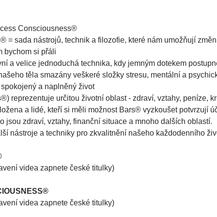
Access Consciousness®
= sada nástrojů, technik a filozofie, které nám umožňují změni
 bychom si přáli
vní a velice jednoduchá technika, kdy jemným dotekem postupn
 našeho těla smazány veškeré složky stresu, mentální a psychick
, spokojený a naplněný život
 reprezentuje určitou životní oblast - zdraví, vztahy, peníze, krea
ožena a lidé, kteří si měli možnost Bars® vyzkoušet potvrzují 
o jsou zdraví, vztahy, finanční situace a mnoho dalších oblastí.
alší nástroje a techniky pro zkvalitnění našeho každodenního živ
®
tavení videa zapnete české titulky)
CIOUSNESS®
tavení videa zapnete české titulky)