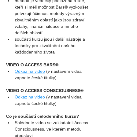
metoda je vědecky podložena a lidé, 
kteří si měli možnost Bars® vyzkoušet 
potvrzují účinnost metody výrazným 
zkvalitněním oblastí jako jsou zdraví, 
vztahy, finanční situace a mnoho 
dalších oblastí.
součástí kurzu jsou i další nástroje a 
techniky pro zkvalitnění našeho 
každodenního života
VIDEO O ACCESS BARS®
Odkaz na video
 (v nastavení videa 
zapnete české titulky)
VIDEO O ACCESS CONSCIOUSNESS®
Odkaz na video
 (v nastavení videa 
zapnete české titulky)
Co je součástí celodenního kurzu?
Shlédnete video se zakladateli Access 
Consciousness, ve kterém metodu 
představí.