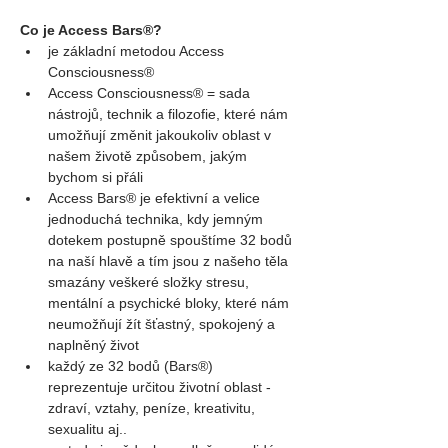
Co je Access Bars®?
je základní metodou Access 
Consciousness®
Access Consciousness® = sada 
nástrojů, technik a filozofie, které nám 
umožňují změnit jakoukoliv oblast v 
našem životě způsobem, jakým 
bychom si přáli
Access Bars® je efektivní a velice 
jednoduchá technika, kdy jemným 
dotekem postupně spouštíme 32 bodů 
na naší hlavě a tím jsou z našeho těla 
smazány veškeré složky stresu, 
mentální a psychické bloky, které nám 
neumožňují žít šťastný, spokojený a 
naplněný život
každý ze 32 bodů (Bars®) 
reprezentuje určitou životní oblast - 
zdraví, vztahy, peníze, kreativitu, 
sexualitu aj..