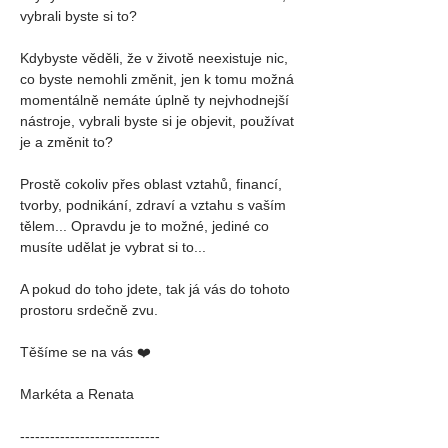
vybrali byste si to?
Kdybyste věděli, že v životě neexistuje nic, 
co byste nemohli změnit, jen k tomu možná 
momentálně nemáte úplně ty nejvhodnejší 
nástroje, vybrali byste si je objevit, používat 
je a změnit to?
Prostě cokoliv přes oblast vztahů, financí, 
tvorby, podnikání, zdraví a vztahu s vaším 
tělem... Opravdu je to možné, jediné co 
musíte udělat je vybrat si to...
A pokud do toho jdete, tak já vás do tohoto 
prostoru srdečně zvu.
Těšíme se na vás ❤️
Markéta a Renata
----------------------------