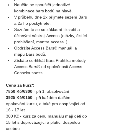
Naučíte se spouštět jednotlivé 
kombinace bars bodů na hlavě.
V průběhu dne 2x přijmete sezení Bars 
a 2x ho poskytnete.
Seznámíte se se základní filozofií a 
účinnými nástroji Access (otázky, čistící 
prohlášení, mantra access..).
Obdržíte Access Bars® manuál  a 
mapu Bars bodů.
Získáte certifikát Bars Praktika metody 
Access Bars® od společnosti Access 
Consciousness.
Cena za kurz*:
7850 Kč/€300
 - při 1. absolvování
3925 Kč/€150
 - při každém dalším 
opakování kurzu, a také pro dospívající od 
16 - 17 let
300 Kč - kurz za cenu manuálu mají děti do 
15 let s doprovázející a platící dospělou 
osobou