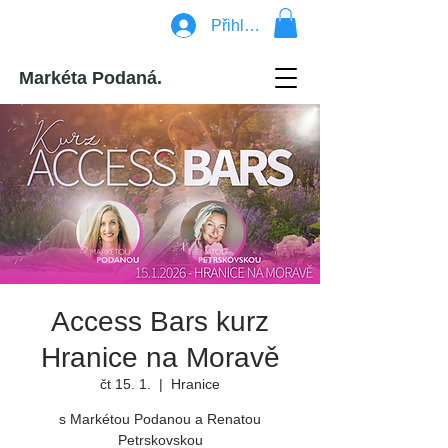
Přihlásit se
Markéta Podaná.
Access Bars kurz
Hranice na Moravě
čt 15. 1.
  |  
Hranice
s Markétou Podanou a Renatou
Petrskovskou