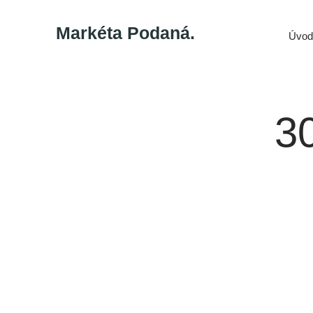
Markéta Podaná.
Úvod
3