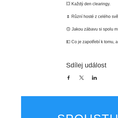
💥 Každý den clearingy.
🌷 Různí hosté z celého svě
🙃 Jakou zábavu si spolu 
💵 Co je zapotřebí k tomu, a
Sdílej událost