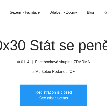
Sezení ~ Facilitace
Události ~ Zoomy
Blog
Ko
0x30 Stát se peně
út 01. 4.
  |  
Facebooková skupina ZDARMA
s Markétou Podanou, CF
Registration is closed
See other events