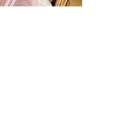
Markéta Podaná, CF
May 21, 2024
Kurzy
10 dílná série "Jak se
stát penězi"
Co si myslíte, že ve vašem životě není možné co
je možné s naprostou lehkostí?