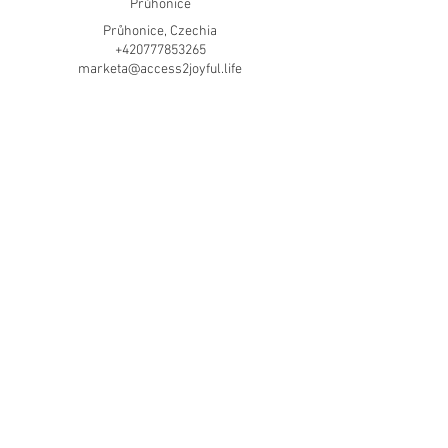
Průhonice
Průhonice, Czechia
+420777853265
marketa@access2joyful.life
NEVER MISS A
THING
EMAIL
marketa@access2joyful.life
invoice@access2joyful.life