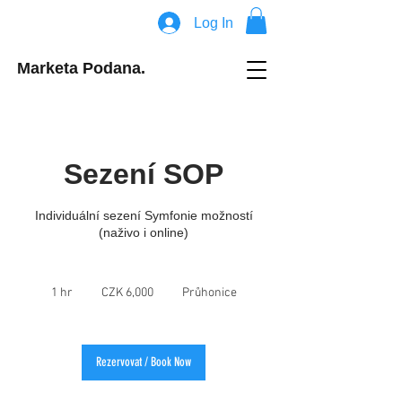
Log In
Marketa Podana.
Sezení SOP
Individuální sezení Symfonie možností
(naživo i online)
6,000
Czech
1 hr
1
CZK 6,000
Průhonice
korunas
h
Rezervovat / Book Now