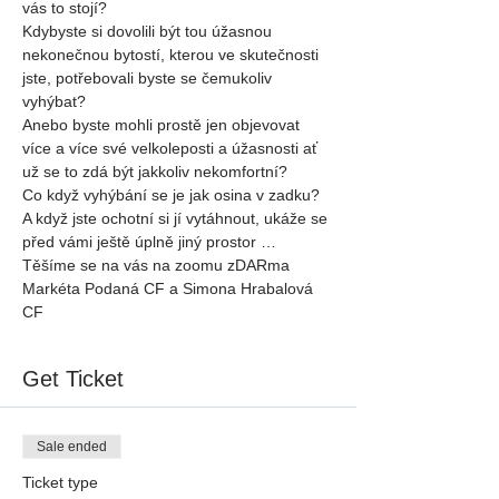
vás to stojí?
Kdybyste si dovolili být tou úžasnou 
nekonečnou bytostí, kterou ve skutečnosti 
jste, potřebovali byste se čemukoliv 
vyhýbat?
Anebo byste mohli prostě jen objevovat 
více a více své velkoleposti a úžasnosti ať 
už se to zdá být jakkoliv nekomfortní?
Co když vyhýbání se je jak osina v zadku? 
A když jste ochotní si jí vytáhnout, ukáže se 
před vámi ještě úplně jiný prostor …
Těšíme se na vás na zoomu zDARma
Markéta Podaná CF a Simona Hrabalová 
CF
Get Ticket
Sale ended
Ticket type