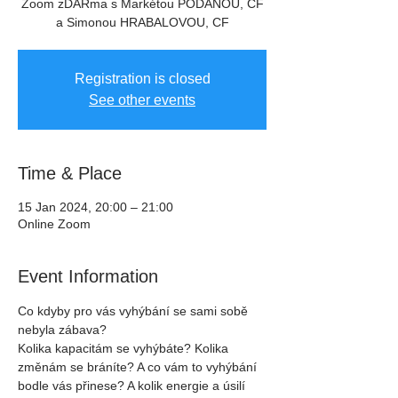
Zoom zDARma s Markétou PODANOU, CF
a Simonou HRABALOVOU, CF
Registration is closed
See other events
Time & Place
15 Jan 2024, 20:00 – 21:00
Online Zoom
Event Information
Co kdyby pro vás vyhýbání se sami sobě 
nebyla zábava?
Kolika kapacitám se vyhýbáte? Kolika 
změnám se bráníte? A co vám to vyhýbání 
bodle vás přinese? A kolik energie a úsilí 