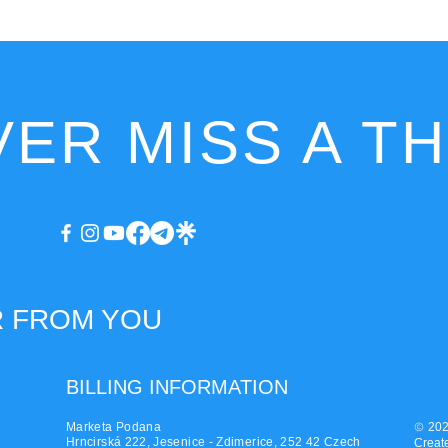
ER MISS A T
R FROM YOU
BILLING INFORMATION
Marketa Podana
202
©
Hrncirská 222, Jesenice - Zdimerice, 252 42 Czech
Creat