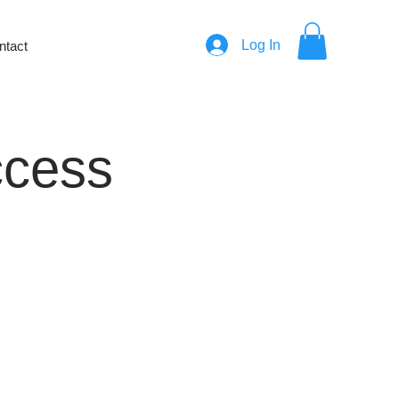
Log In
ntact
ccess