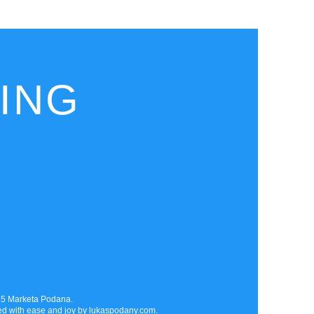
HING
5 Marketa Podana.
ed with ease and joy by
lukaspodany.com
.