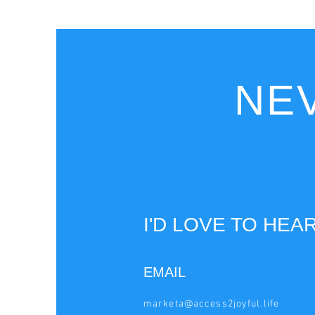
NEV
I'D LOVE TO HEA
EMAIL
marketa@access2joyful.life