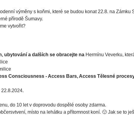
denní výměny s koňmi, které se budou konat 22.8. na Zámku Sk
rné přírodě Šumavy.
e vytvořit?
 ubytování a dalších se obracejte na 
Hermínu Veverku, kter
lice
ilice
ss Consciousness - Access Bars, Access Tělesné procesy,
 22.8.2024. 
 cenu, do 10 let v doprovodu dospělé osoby zdarma.
čersvtvení, místo na lehátku a přítomnost koní. 🙂 Jak se to je