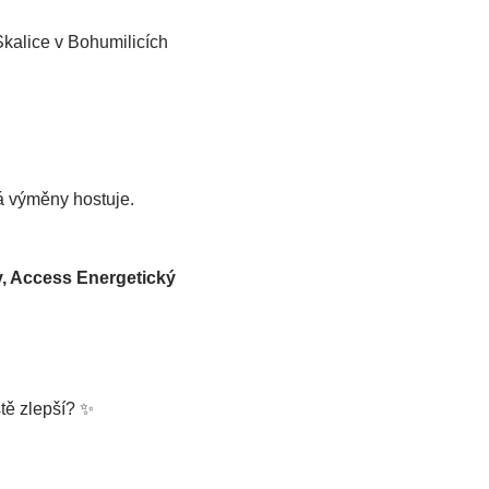
alice v Bohumilicích 
á výměny hostuje.
 Access Energetický 
ště zlepší? ✨