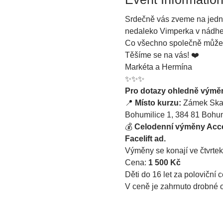
Srdečně vás zveme na jedno
nedaleko Vimperka v nádhe
Co všechno společně můžem
Těšíme se na vás! ❤️
Markéta a Hermína
✨✨✨
Pro dotazy ohledně výměn,
📍 
Místo kurzu:
 Zámek Ska
Bohumilice 1, 384 81 Bohum
💰 
Celodenní výměny Acce
Facelift ad.
Výměny se konají ve čtvrtek
Cena: 
1 500 Kč
Děti do 16 let za poloviční
V ceně je zahrnuto drobné ob