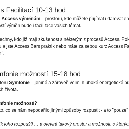
 Facilitací 10-13 hod
 
Access výměnám
 – prostoru, kde můžete přijímat i darovat en
tí výměn bude i facilitace vašich témat. 
hny, kdo již mají zkušenost s některým z procesů Access. Poku
u a jste Access Bars praktik nebo máte za sebou kurz Access Fa
í. 
mfonie možností 15-18 hod
toru 
Symfonie
 – jemné a zároveň velmi hluboké energetické prá
h života.
ymfonie možností?
, co se nám nepodařilo jinými způsoby rozpustit - a to "pouze" t
k toho rozpouští … a otevírá takový prostor a možnosti, o kterých