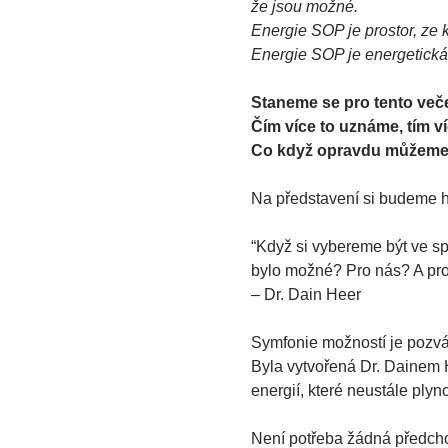
že jsou možné.
Energie SOP je prostor, ze k
Energie SOP je energetická t
Staneme se pro tento več
Čím více to uznáme, tím ví
Co když opravdu můžeme 
Na představení si budeme hrá
“Když si vybereme být ve s
bylo možné? Pro nás? A pro
– Dr. Dain Heer
Symfonie možností je pozván
Byla vytvořená Dr. Dainem H
energií, které neustále plyn
Není potřeba žádná předcho