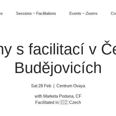
e
Sessions ~ Facilitations
Events ~ Zooms
Co
 s facilitací v 
Budějovicích
Sat 28 Feb
  |  
Centrum Ovaya
with Marketa Podana, CF
Facilitated in 🇨🇿 Czech