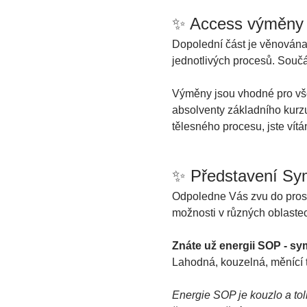
✨ Access výměny s
Dopolední část je věnována
jednotlivých procesů. Součás
Výměny jsou vhodné pro všec
absolventy základního kurz
tělesného procesu, jste vítán
✨ Představení Sy
Odpoledne Vás zvu do pros
možnosti v různých oblastec
Znáte už energii SOP - s
Lahodná, kouzelná, měnící to
Energie SOP je kouzlo a toli