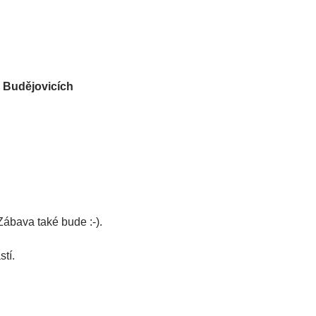
 Budějovicích
Zábava také bude :-).
tí.