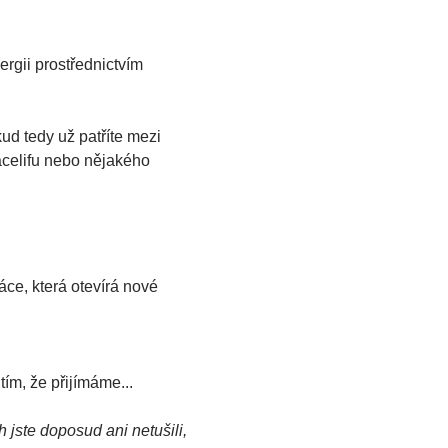
ergii prostřednictvím 
d tedy už patříte mezi 
celifu nebo nějakého 
ce, která otevírá nové 
ím, že přijímáme...
 jste doposud ani netušili, 