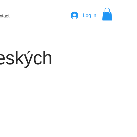
Log In
ntact
Českých