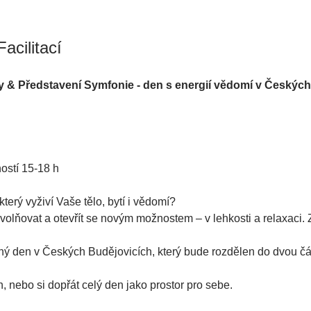
n
cilitací 
y & Představení Symfonie - den s energií vědomí v Českých
 
 
ostí 15-18 h
který vyživí Vaše tělo, bytí i vědomí?
uvolňovat a otevřít se novým možnostem – v lehkosti a relaxaci. 
ý den v Českých Budějovicích, který bude rozdělen do dvou čás
ch, nebo si dopřát celý den jako prostor pro sebe.