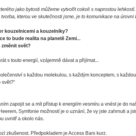
terého jako bytosti můžeme vytvořit cokoli s naprostou lehkostí.
vorba, kterou ve skutečnosti jsme, je to komunikace na úrovni by
er kouzelnicemi a kouzelníky?
ce to bude realita na planetě Zemi...
změnit svět?
t s touto energií, vzájemně dávat a přijímat...
polečenství s každou molekulou, s každým konceptem, s každo
 svět?“
ím zapojit se a mít přístup k energiím vesmíru a vnést je do na
eerem, Symfonie možností je o uznání, že vy jste zahrnuti a jst
ou uvnitř a okolo nás.
zí zkušenost. Předpokladem je Access Bars kurz.