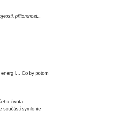
tostí, přítomnost...
u energií… Co by potom 
šeho života.
e součástí symfonie 