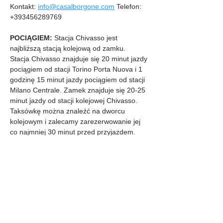
Kontakt: 
info@casalborgone.com
 Telefon: 
+393456289769
POCIĄGIEM:
 Stacja Chivasso jest 
najbliższą stacją kolejową od zamku.
Stacja Chivasso znajduje się 20 minut jazdy 
pociągiem od stacji Torino Porta Nuova i 1 
godzinę 15 minut jazdy pociągiem od stacji 
Milano Centrale. Zamek znajduje się 20-25 
minut jazdy od stacji kolejowej Chivasso. 
Taksówkę można znaleźć na dworcu 
kolejowym i zalecamy zarezerwowanie jej 
co najmniej 30 minut przed przyjazdem.
OPCJE ZAKWATEROWANIA
Castello di Casalborgone
 - 
więcej 
informacji tutaj
. Hotel butikowy z 14 
apartamentami i pokojami oraz restauracją 
czynną w porze śniadania, lunchu i kolacji.