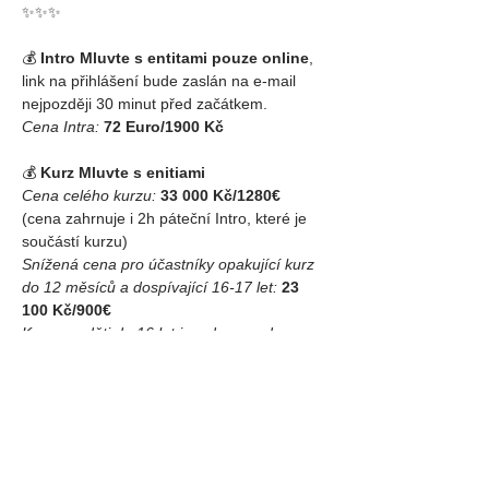
✨️️✨️️✨️️
💰 
Intro Mluvte s entitami pouze online
, 
link na přihlášení bude zaslán na e-mail 
nejpozději 30 minut před začátkem.
Cena Intra:
72 Euro/1900 Kč
💰 
Kurz Mluvte s enitiami
Cena celého kurzu:
33 000 Kč/1280€
(cena zahrnuje i 2h páteční Intro, které je 
součástí kurzu)
Snížená cena pro účastníky opakující kurz 
do 12 měsíců a dospívající 16-17 let:
23 
100 Kč/900€
Kurz pro děti do 16 let je v doprovodu 
dospělé osoby zdarma.
Kurz hostují: 
Erika Krátká Vrzoňová a 
Mayo Krátký