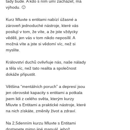
tady bude. A kdo s ním umí zacházet, má 
výhodu. 🙂
Kurz Mluvte s entitami nabízí úžasné a 
zároveň jednoduché nástroje, které vás 
posilují v tom, že víte, a že jste vždycky 
věděli, jen vás v tom nikdo neposílil. A 
možná víte a jste si vědomí víc, než si 
myslíte.
Království duchů ovlivňuje nás, naše nálady 
a těla víc, než tato realita a společnost 
dokáže připustit.
Většina “mentálních poruch” a depresí jsou 
jen obrovské kapacity s entitami a potkala 
jsem lidi z celého světa, kterým kurzy 
Mluvte s Entitami a praktické nástroje, které 
na nich získáte, změnily život a zdraví.
Na 2,5denním kurzu Mluvte s Entitami 
dostanete mimo jiné manuál, jehož 