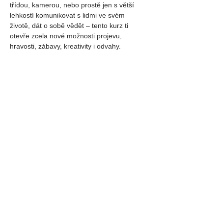
třídou, kamerou, nebo prostě jen s větší 
lehkostí komunikovat s lidmi ve svém 
životě, dát o sobě vědět – tento kurz ti 
otevře zcela nové možnosti projevu, 
hravosti, zábavy, kreativity i odvahy.
Co tě čeká?
✨ Třídenní facilitace, hluboké procesy a 
energetická cvičení s nástroji Access 
Consciousness.
✨ Práce s tělem, hlasem, energií, vědomím 
a prostorem bytí.
✨ Bezpečný a zároveň hravý prostor, kde 
můžeš objevovat sebe bez hodnocení.
✨ Vystupování, které tě neoslabí, ale posílí.
Co když je teď čas to konečně všechno 
uvolnit a 
začít zářit naplno
?
💰 
Cena
: 
dle Access Consciousness (standardní a 