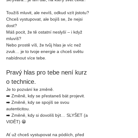
Toužíš mluvit, ale nevíš, odkud vzít jistotu?
Chceš vystupovat, ale bojíš se, že nejsi 
dost?
Máš pocit, že tě ostatní neslyší – i když 
mluvíš?
Nebo prostě víš, že tvůj hlas je víc než 
zvuk… je to tvoje energie a chceš světu 
nabídnout více tebe.
Pravý hlas pro tebe není kurz 
o technice.
Je to pozvání ke změně.
➡️ Změně, kdy se přestaneš bát projevit.
➡️ Změně, kdy se spojíš se svou 
autenticitou.
➡️ Změně, kdy si dovolíš být… SLYŠET (a 
VIDĚT) 😁
Ať už chceš vystupovat na pódiích, před 