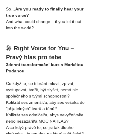
So…
Are you ready to finally hear your 
true voice?
And what could change – if you let it out 
into the world?
🎤 
Right Voice for You – 
Pravý hlas pro tebe
3denní transformační kurz s Markétou 
Podanou
Co když to, co ti brání mluvit, zpívat, 
vystupovat, tvořit, být slyšet, nemá nic 
společného s tvými schopnostmi?
Kolikrát ses zmenšil/a, aby ses vešel/a do 
"přijatelných" tvarů a tónů? 
Kolikrát ses odmlčel/a, abys nevyčníval/a, 
nebo nezazářil/a MOC NAHLAS?
A co když právě to, co jsi tak dlouho 
skrýval/a…je ten dar, na který svět čeká?