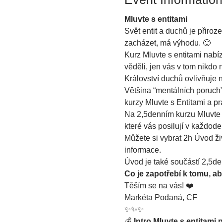
Mluvte s entitami
Svět entit a duchů je přiroz
zacházet, má výhodu. 🙂
Kurz Mluvte s entitami nabíz
věděli, jen vás v tom nikdo n
Království duchů ovlivňuje n
Většina “mentálních poruch” 
kurzy Mluvte s Entitami a pra
Na 2,5denním kurzu Mluvte s
které vás posilují v každode
Můžete si vybrat 2h Úvod ži
informace.
Úvod je také součástí 2,5de
Co je zapotřebí k tomu, ab
Těším se na vás! ❤️
Markéta Podaná, CF
✨️️✨️️✨️️
💰 
Intro Mluvte s entitami