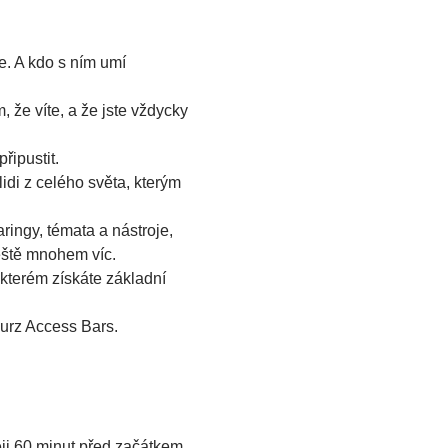
e. A kdo s ním umí 
 že víte, a že jste vždycky 
řipustit.
idi z celého světa, kterým 
ingy, témata a nástroje, 
ještě mnohem víc.
kterém získáte základní 
kurz Access Bars.
ěji 60 minut před začátkem.