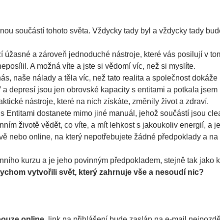
enou součástí tohoto světa. Vždycky tady byl a vždycky tady bud
í úžasné a zároveň jednoduché nástroje, které vás posilují v tom,
eposílil. A možná víte a jste si vědomí víc, než si myslíte.
ás, naše nálady a těla víc, než tato realita a společnost dokáže p
a depresí jsou jen obrovské kapacity s entitami a potkala jsem l
ktické nástroje, které na nich získáte, změnily život a zdraví.
 Entitami dostanete mimo jiné manuál, jehož součástí jsou clear
nním životě vědět, co víte, a mít lehkost s jakoukoliv energií, a 
vě nebo online, na který nepotřebujete žádné předpoklady a na 
nního kurzu a je jeho povinným předpokladem, stejně tak jako 
ychom vytvořili svět, který zahrnuje vše a nesoudí nic?
 pouze online
, link na přihlášení bude zaslán na e-mail nejpozd