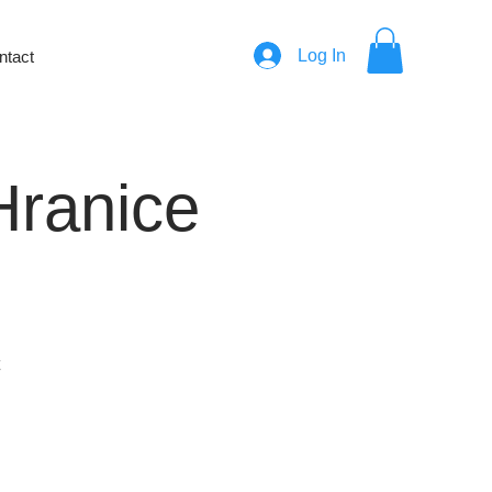
Log In
ntact
Hranice