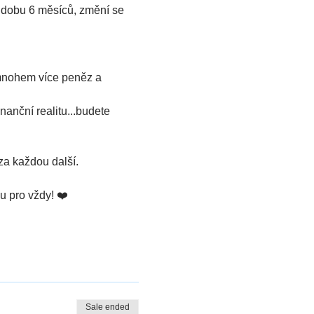
 dobu 6 měsíců, změní se 
 mnohem více peněz a 
inanční realitu...budete 
za každou další.
u pro vždy! ❤️
Sale ended