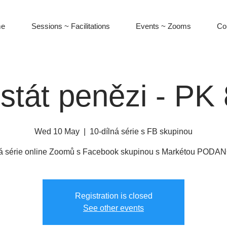
e
Sessions ~ Facilitations
Events ~ Zooms
Co
stát penězi - PK 
Wed 10 May
  |  
10-dílná série s FB skupinou
ná série online Zoomů s Facebook skupinou s Markétou PODA
Registration is closed
See other events