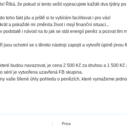
! Říká, že pokud si tento sešit vypracujete každé dva týdny po
o toho fakt jdu a ještě si to vybírám facilitovat i pro vás!
rát a pokaždé mi změnila život i mojí finanční situaci...
 v podstatě i návod na to jak se stát energií peněz a pozvat tím
í jsou ochotní se s těmito nástroji zapojit a vytvořit úplně jinou f
, které budou navazovat, je cena 2 500 Kč za druhou a 1 500 Kč 
o sérií je vytvořena uzavřená FB skupina.
ny vaše šílené úhly pohledu o penězích, které vymažeme jedno
Price