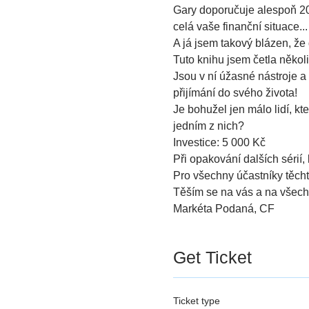
Gary doporučuje alespoň 20x
celá vaše finanční situace...
A já jsem takový blázen, že d
Tuto knihu jsem četla několik
Jsou v ní úžasné nástroje a
přijímání do svého života!
Je bohužel jen málo lidí, kteř
jedním z nich?
Investice: 5 000 Kč
Při opakování dalších sérií
Pro všechny účastníky těcht
Těším se na vás a na všech
Markéta Podaná, CF 
Get Ticket
Ticket type