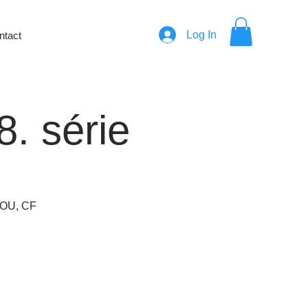
Log In
ntact
8. série
NOU, CF