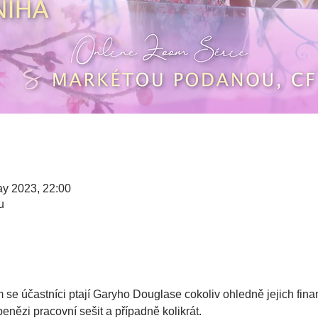
ay 2023, 22:00
u
n
se účastníci ptají Garyho Douglase cokoliv ohledně jejich finan
t penězi pracovní sešit a případně kolikrát.