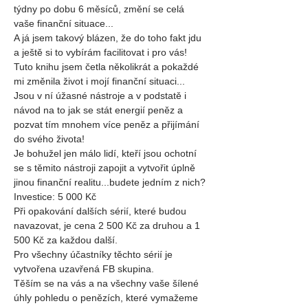
týdny po dobu 6 měsíců, změní se celá 
vaše finanční situace...
A já jsem takový blázen, že do toho fakt jdu 
a ještě si to vybírám facilitovat i pro vás!
Tuto knihu jsem četla několikrát a pokaždé 
mi změnila život i mojí finanční situaci...
Jsou v ní úžasné nástroje a v podstatě i 
návod na to jak se stát energií peněz a 
pozvat tím mnohem více peněz a přijímání 
do svého života!
Je bohužel jen málo lidí, kteří jsou ochotní 
se s těmito nástroji zapojit a vytvořit úplně 
jinou finanční realitu...budete jedním z nich?
Investice: 5 000 Kč
Při opakování dalších sérií, které budou 
navazovat, je cena 2 500 Kč za druhou a 1 
500 Kč za každou další.
Pro všechny účastníky těchto sérií je 
vytvořena uzavřená FB skupina.
Těším se na vás a na všechny vaše šílené 
úhly pohledu o penězích, které vymažeme 