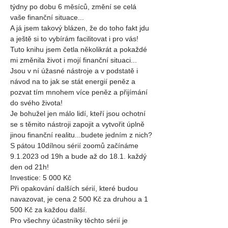
týdny po dobu 6 měsíců, změní se celá 
vaše finanční situace...
A já jsem takový blázen, že do toho fakt jdu 
a ještě si to vybírám facilitovat i pro vás!
Tuto knihu jsem četla několikrát a pokaždé 
mi změnila život i mojí finanční situaci...
Jsou v ní úžasné nástroje a v podstatě i 
návod na to jak se stát energií peněz a 
pozvat tím mnohem více peněz a přijímání 
do svého života!
Je bohužel jen málo lidí, kteří jsou ochotní 
se s těmito nástroji zapojit a vytvořit úplně 
jinou finanční realitu...budete jedním z nich?
S pátou 10dílnou sérií zoomů začínáme 
9.1.2023 od 19h a bude až do 18.1. každý 
den od 21h!
Investice: 5 000 Kč
Při opakování dalších sérií, které budou 
navazovat, je cena 2 500 Kč za druhou a 1 
500 Kč za každou další.
Pro všechny účastníky těchto sérií je 