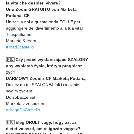
la vita che desideri vivere?
Uno Zoom GRATUITO con Marketa 
Podana, CF
Unisciti a noi a questa onda FOLLE per 
aggiungere del divertimento alla tua vita!
Ti aspettiamo!
Marketa & team
#road2castello
🇵🇱 Czy jesteś wystarczająco SZALONY, 
aby wybierać życie, którym pragniesz 
żyć?
DARMOWY Zoom z CF Marketą Podaną
Dołącz do tej SZALONEJ fali i ciesz się 
swoim życiem!
Do zobaczenia!
Marketa z zespołem
#drogaDoCastello
🇭🇺 Elég ŐRÜLT vagy, hogy azt az 
életet válaszd, amire igazán vágysz?