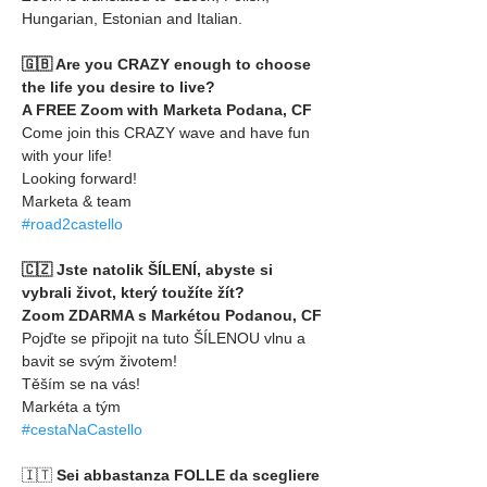
Hungarian, Estonian and Italian.
🇬🇧 Are you CRAZY enough to choose 
the life you desire to live? 
A FREE Zoom with Marketa Podana, CF
Come join this CRAZY wave and have fun 
with your life!
Looking forward!
Marketa & team
#road2castello
🇨🇿 Jste natolik ŠÍLENÍ, abyste si 
vybrali život, který toužíte žít?
Zoom ZDARMA s Markétou Podanou, CF
Pojďte se připojit na tuto ŠÍLENOU vlnu a 
bavit se svým životem!
Těším se na vás!
Markéta a tým
#cestaNaCastello
🇮🇹 
Sei abbastanza FOLLE da scegliere 