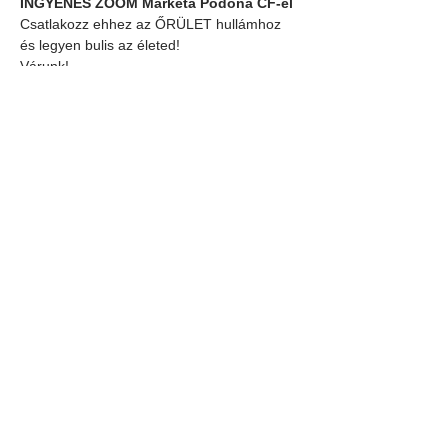
INGYENES ZOOM Marketa Podona CF-el
Csatlakozz ehhez az ŐRÜLET hullámhoz 
és legyen bulis az életed!
Várunk!
Marketa és a csapat
#road2castello
Share Event
NEVER MISS A
THING